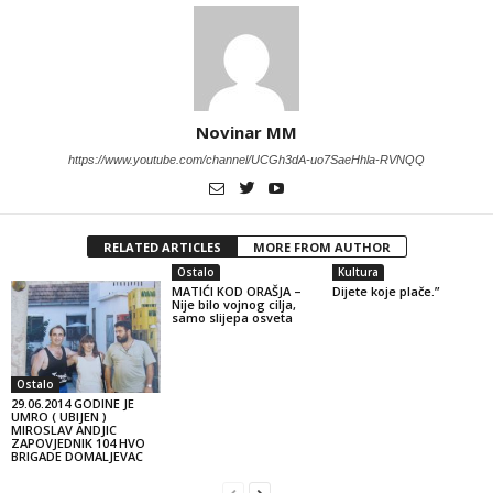
Novinar MM
https://www.youtube.com/channel/UCGh3dA-uo7SaeHhla-RVNQQ
RELATED ARTICLES
MORE FROM AUTHOR
Ostalo
Kultura
MATIĆI KOD ORAŠJA –
Dijete koje plače.”
Nije bilo vojnog cilja,
samo slijepa osveta
Ostalo
29.06.2014 GODINE JE
UMRO ( UBIJEN )
MIROSLAV ANDJIC
ZAPOVJEDNIK 104 HVO
BRIGADE DOMALJEVAC