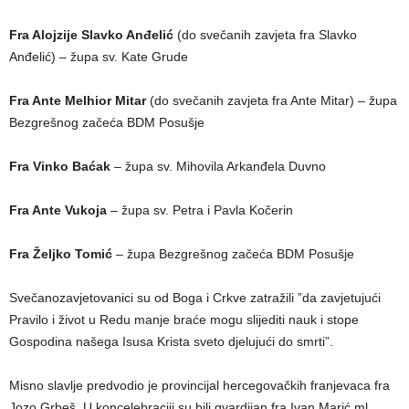
Fra Alojzije Slavko Anđelić
(do svečanih zavjeta fra Slavko
Anđelić) – župa sv. Kate Grude
Fra Ante Melhior Mitar
(do svečanih zavjeta fra Ante Mitar) – župa
Bezgrešnog začeća BDM Posušje
Fra Vinko Baćak
– župa sv. Mihovila Arkanđela Duvno
Fra Ante Vukoja
– župa sv. Petra i Pavla Kočerin
Fra Željko Tomić
– župa Bezgrešnog začeća BDM Posušje
Svečanozavjetovanici su od Boga i Crkve zatražili ”da zavjetujući
Pravilo i život u Redu manje braće mogu slijediti nauk i stope
Gospodina našega Isusa Krista sveto djelujući do smrti”.
Misno slavlje predvodio je provincijal hercegovačkih franjevaca fra
Jozo Grbeš. U koncelebraciji su bili gvardijan fra Ivan Marić ml.,