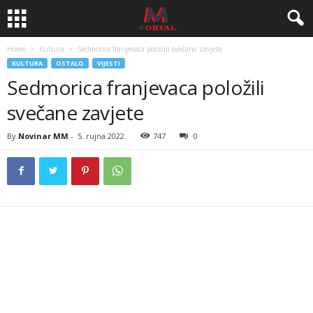
Home
Kultura
Sedmorica franjevaca položili svečane zavjete
KULTURA
OSTALO
VIJESTI
Sedmorica franjevaca položili
svečane zavjete
By
Novinar MM
-
5. rujna 2022.
747
0