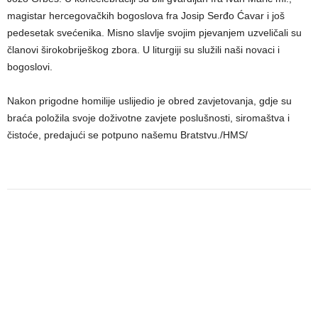
magistar hercegovačkih bogoslova fra Josip Serđo Ćavar i još
pedesetak svećenika. Misno slavlje svojim pjevanjem uzveličali su
članovi širokobriješkog zbora. U liturgiji su služili naši novaci i
bogoslovi.
Nakon prigodne homilije uslijedio je obred zavjetovanja, gdje su
braća položila svoje doživotne zavjete poslušnosti, siromaštva i
čistoće, predajući se potpuno našemu Bratstvu./HMS/