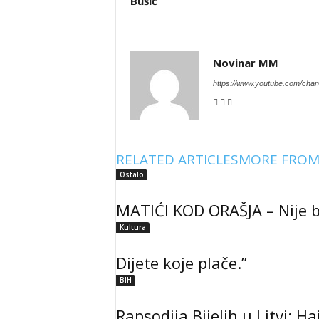
Bušić”
Novinar MM
https://www.youtube.com/c
RELATED ARTICLES
MORE FROM
Ostalo
MATIĆI KOD ORAŠJA – Nije bi
Kultura
Dijete koje plače.”
BIH
Rapsodija Bijelih u Litvi: Ha