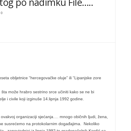
og po nadimku File…..
0
deseta obljetnice “hercegovačke oluje” ili “Lipanjske zore
ta može hrabro sestrino srce učiniti kako se ne bi
lje i civile koji izginuše 14.lipnja 1992 godine.
ovakvoj organizaciji sjećanja…. mnogo običnih ljudi, žena,
ne susrećemo na protokolarnim događajima. Nekoliko
cija, zapovjednici iz lipnja 1992 te gradonačelnik Kordić sa