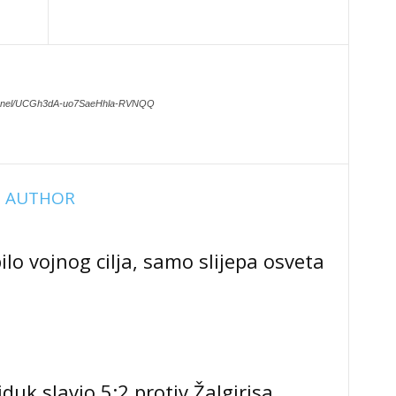
hannel/UCGh3dA-uo7SaeHhla-RVNQQ
 AUTHOR
lo vojnog cilja, samo slijepa osveta
jduk slavio 5:2 protiv Žalgirisa