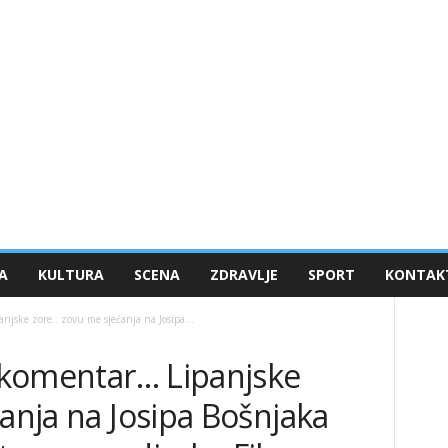
A
KULTURA
SCENA
ZDRAVLJE
SPORT
KONTAK
njske zore.. zovu me sjećanja na Josipa...
i komentar… Lipanjske
ćanja na Josipa Bošnjaka