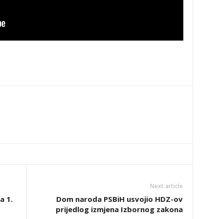
Next article
a 1.
Dom naroda PSBiH usvojio HDZ-ov
o
prijedlog izmjena Izbornog zakona