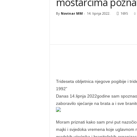
mostarcima poznat
By
Novinar MM
-
14. lipnja 2022.
1695
Trideseta obljetnica njegove pogibije i tri
1992”
Danas 14.lipnja 2022godine sam spoznao š
zaboravilo sjećanje na brata a i sve branite
Moram priznati kako sam prvi put nazočio 
majki i svjedoka vremena koje uglavnom 
gradskih vijećnika i braniteljskih organiza