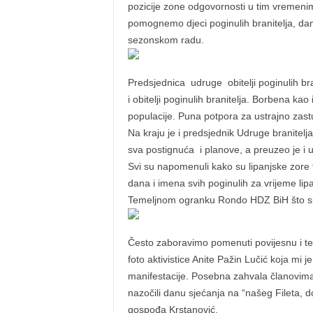
pozicije zone odgovornosti u tim vremeni
pomognemo djeci poginulih branitelja, dana
sezonskom radu.
Predsjednica udruge obitelji poginulih br
i obitelji poginulih branitelja. Borbena kao
populacije. Puna potpora za ustrajno zast
Na kraju je i predsjednik Udruge branitelj
sva postignuća i planove, a preuzeo je i 
Svi su napomenuli kako su lipanjske zore t
dana i imena svih poginulih za vrijeme lipa
Temeljnom ogranku Rondo HDZ BiH što su o
Često zaboravimo pomenuti povijesnu i teh
foto aktivistice Anite Pažin Lučić koja mi 
manifestacije. Posebna zahvala članovima
nazočili danu sjećanja na “našeg Fileta, do
gospođa Krstanović.