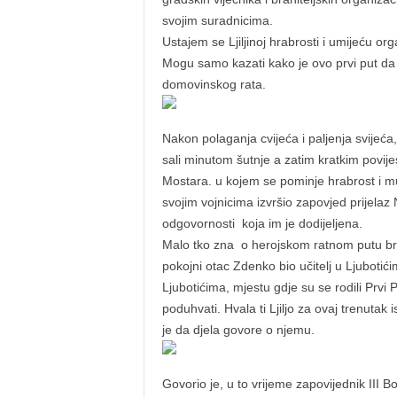
svojim suradnicima.
Ustajem se Ljiljinoj hrabrosti i umijeću org
Mogu samo kazati kako je ovo prvi put da 
domovinskog rata.
Nakon polaganja cvijeća i paljenja svijeća,
sali minutom šutnje a zatim kratkim povij
Mostara. u kojem se pominje hrabrost i mu
svojim vojnicima izvršio zapovjed prijelaz
odgovornosti koja im je dodijeljena.
Malo tko zna o herojskom ratnom putu bri
pokojni otac Zdenko bio učitelj u Ljubotić
Ljubotićima, mjestu gdje su se rodili Prvi
poduhvati. Hvala ti Ljiljo za ovaj trenutak
je da djela govore o njemu.
Govorio je, u to vrijeme zapovijednik III Boj