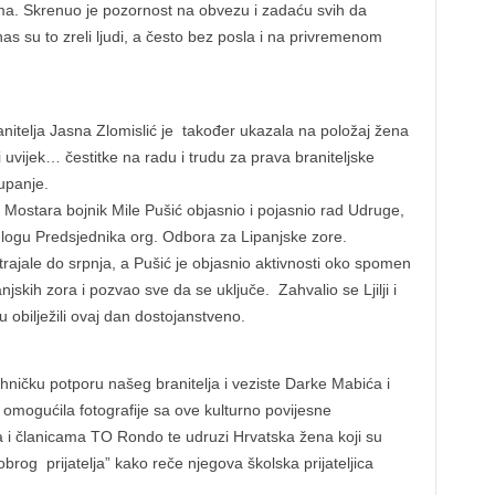
ma. Skrenuo je pozornost na obvezu i zadaću svih da
s su to zreli ljudi, a često bez posla i na privremenom
anitelja Jasna Zlomislić je također ukazala na položaj žena
 i uvijek… čestitke na radu i trudu za prava braniteljske
upanje.
a Mostara bojnik Mile Pušić objasnio i pojasnio rad Udruge,
ulogu Predsjednika org. Odbora za Lipanjske zore.
rajale do srpnja, a Pušić je objasnio aktivnosti oko spomen
njskih zora i pozvao sve da se uključe. Zahvalio se Ljilji i
bilježili ovaj dan dostojanstveno.
ničku potporu našeg branitelja i veziste Darke Mabića i
je omogućila fotografije sa ove kulturno povijesne
 i članicama TO Rondo te udruzi Hrvatska žena koji su
brog prijatelja” kako reče njegova školska prijateljica