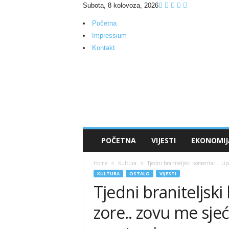
Subota, 8 kolovoza, 2026
Početna
Impressium
Kontakt
M
M
P
o
r
t
a
POČETNA
VIJESTI
EKONOMIJ
l
Home
Kultura
Tjedni braniteljski komentar… Lipa
KULTURA
OSTALO
VIJESTI
Tjedni braniteljsk
zore.. zovu me sje