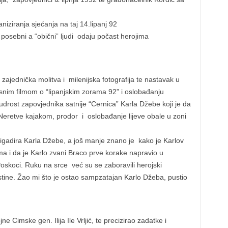
aniziranja sjećanja na taj 14.lipanj 92
posebni a “obični” ljudi odaju počast herojima
 zajednička molitva i milenijska fotografija te nastavak u
esnim filmom o “lipanjskim zorama 92” i oslobađanju
drost zapovjednika satnije “Cernica” Karla Džebe koji je da
 Neretve kajakom, prodor i oslobađanje lijeve obale u zoni
gadira Karla Džebe, a još manje znano je kako je Karlov
ima i da je Karlo zvani Braco prve korake napravio u
 Poskoci. Ruku na srce već su se zaboravili herojski
 istine. Žao mi što je ostao sampzatajan Karlo Džeba, pustio
ne Cimske gen. Ilija Ile Vrljić, te precizirao zadatke i