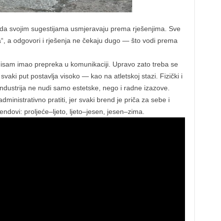
a svojim sugestijama usmjeravaju prema rješenjima. Sve
ća“, a odgovori i rješenja ne čekaju dugo — što vodi prema
nisam imao prepreka u komunikaciji. Upravo zato treba se
je svaki put postavlja visoko — kao na atletskoj stazi. Fizički i
industrija ne nudi samo estetske, nego i radne izazove.
dministrativno pratiti, jer svaki brend je priča za sebe i
ndovi: proljeće–ljeto, ljeto–jesen, jesen–zima.