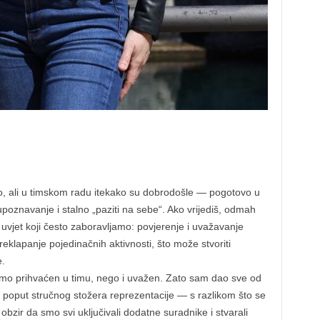
mo, ali u timskom radu itekako su dobrodošle — pogotovo u
poznavanje i stalno „paziti na sebe“. Ako vrijediš, odmah
i uvjet koji često zaboravljamo: povjerenje i uvažavanje
klapanje pojedinačnih aktivnosti, što može stvoriti
e.
o prihvaćen u timu, nego i uvažen. Zato sam dao sve od
 poput stručnog stožera reprezentacije — s razlikom što se
 obzir da smo svi uključivali dodatne suradnike i stvarali