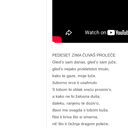
PEDESET ZIMA ČUVAŠ PROLEĆE
Gled’o sam danas, gled’o sam juče,
gled’o nejako prokletstvo tmulo;
kako te gaze, moje luče,
žuborno srce ti usahnulo.
S tobom bi oblak sreću prosniv’o,
a kako ne bi žalosna duša;
daleku, ranjenu te doziv’o,
đavo me svagda s tobom kuša.
Nisi ti kriva što si smerna,
nit’ što ti čežnja dragom poleće;