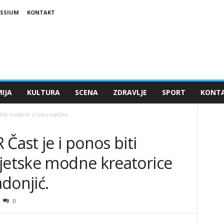
ESSIUM
KONTAKT
IJA
KULTURA
SCENA
ZDRAVLJE
SPORT
KONT
ti suradnik u timu svjetske...
ast je i ponos biti
vjetske modne kreatorice
donjić.
0