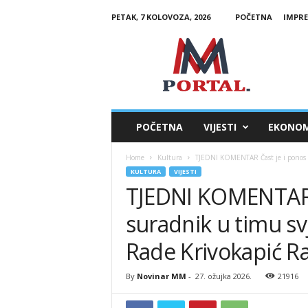
PETAK, 7 KOLOVOZA, 2026
POČETNA
IMPR
M
M
P
o
r
t
a
POČETNA
VIJESTI
EKONOM
l
Home
Kultura
TJEDNI KOMENTAR Čast je i ponos bi
KULTURA
VIJESTI
TJEDNI KOMENTAR Č
suradnik u timu s
Rade Krivokapić Ra
By
Novinar MM
-
27. ožujka 2026.
21916