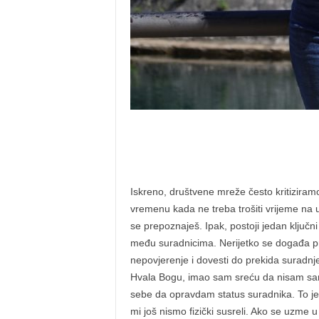
Iskreno, društvene mreže često kritizira
vremenu kada ne treba trošiti vrijeme na u
se prepoznaješ. Ipak, postoji jedan ključn
među suradnicima. Nerijetko se događa pre
nepovjerenje i dovesti do prekida suradnj
Hvala Bogu, imao sam sreću da nisam sam
sebe da opravdam status suradnika. To je
mi još nismo fizički susreli. Ako se uzme u