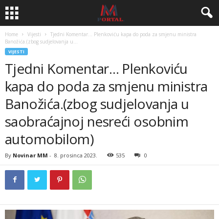
Home
Vijesti
Tjedni Komentar… Plenkoviću kapa do poda za smjenu ministra
Banožića.(zbog sudjelovanja u...
VIJESTI
Tjedni Komentar… Plenkoviću
kapa do poda za smjenu ministra
Banožića.(zbog sudjelovanja u
saobraćajnoj nesreći osobnim
automobilom)
By
Novinar MM
-
8. prosinca 2023.
535
0