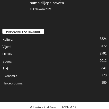
samo slijepa osveta
8. kolovoza 2026.
POPULARNE KATEGORIJE
3324
Kultura
3172
Vijesti
2791
Ostalo
2012
Scena
841
BIH
770
Ekonomija
389
Herceg-Bosna
© Hostuje i održava
JURCOMM.BA