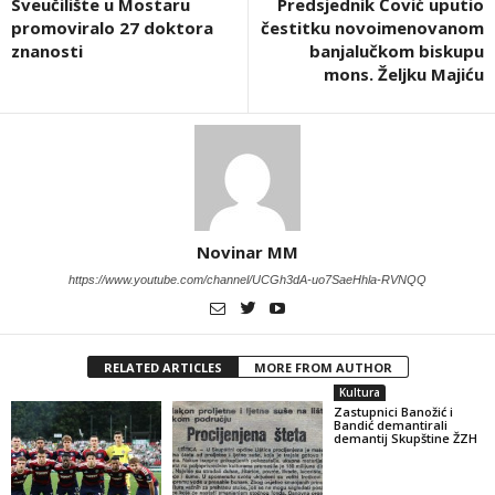
Sveučilište u Mostaru
Predsjednik Čović uputio
promoviralo 27 doktora
čestitku novoimenovanom
znanosti
banjalučkom biskupu
mons. Željku Majiću
Novinar MM
https://www.youtube.com/channel/UCGh3dA-uo7SaeHhla-RVNQQ
RELATED ARTICLES
MORE FROM AUTHOR
Kultura
Zastupnici Banožić i
Bandić demantirali
demantij Skupštine ŽZH