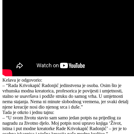
Kelava je odgovorio:
– “Rada Krivokapić Radonjić jedinstvena je osoba. Osim što je
vrhunska modna kreatorica, profesorica je povijesti i umjetnosti,
stalno se usavršava i podiže struku do samog vrha. U umjetnosti
nema stajanja. Nema ni minute slobodnog vremena, jer svaki detalj
njene kreacije nosi dio njenog srca i duše.”
Tada je otkrio i jednu tajnu:
– “U svom životu stavio sam samo jedan potpis na prijedlog za
nagradu za životno djelo. Moj potpis nosi upravo knjiga ‘Život,
istina i put modne kreatorke Rade Krivokapić Radonjić’ – jer je to
osobna iskaznica i vječna kreacija naše modne kraljice.”