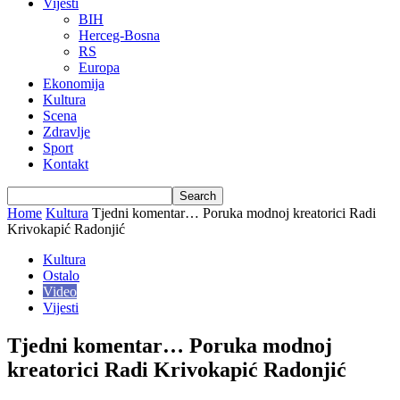
Vijesti
BIH
Herceg-Bosna
RS
Europa
Ekonomija
Kultura
Scena
Zdravlje
Sport
Kontakt
Home
Kultura
Tjedni komentar… Poruka modnoj kreatorici Radi
Krivokapić Radonjić
Kultura
Ostalo
Video
Vijesti
Tjedni komentar… Poruka modnoj
kreatorici Radi Krivokapić Radonjić