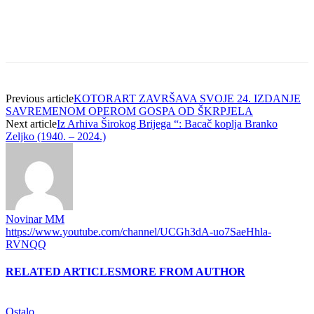
Previous article
KOTORART ZAVRŠAVA SVOJE 24. IZDANJE
SAVREMENOM OPEROM GOSPA OD ŠKRPJELA
Next article
Iz Arhiva Širokog Brijega “: Bacač koplja Branko
Zeljko (1940. – 2024.)
Novinar MM
https://www.youtube.com/channel/UCGh3dA-uo7SaeHhla-
RVNQQ
RELATED ARTICLES
MORE FROM AUTHOR
Ostalo