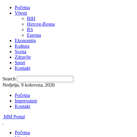
Početna
Vijesti
BIH
Herceg-Bosna
RS
Europa
Ekonomija
Kultura
Scena
Zdravlje
Sport
Kontakt
Search
Nedjelja, 9 kolovoza, 2026
Početna
Impressium
Kontakt
MM Portal
Početna