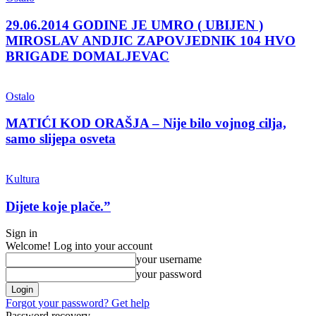
29.06.2014 GODINE JE UMRO ( UBIJEN )
MIROSLAV ANDJIC ZAPOVJEDNIK 104 HVO
BRIGADE DOMALJEVAC
Ostalo
MATIĆI KOD ORAŠJA – Nije bilo vojnog cilja,
samo slijepa osveta
Kultura
Dijete koje plače.”
Sign in
Welcome! Log into your account
your username
your password
Forgot your password? Get help
Password recovery