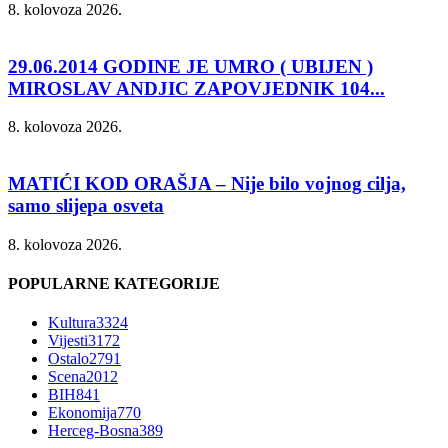
8. kolovoza 2026.
29.06.2014 GODINE JE UMRO ( UBIJEN )
MIROSLAV ANDJIC ZAPOVJEDNIK 104...
8. kolovoza 2026.
MATIĆI KOD ORAŠJA – Nije bilo vojnog cilja,
samo slijepa osveta
8. kolovoza 2026.
POPULARNE KATEGORIJE
Kultura
3324
Vijesti
3172
Ostalo
2791
Scena
2012
BIH
841
Ekonomija
770
Herceg-Bosna
389