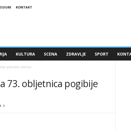
ESSIUM
KONTAKT
IJA
KULTURA
SCENA
ZDRAVLJE
SPORT
KONT
ibije jedanaest učenika
a 73. obljetnica pogibije
0