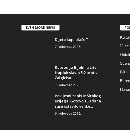
EVEN MORE NEWS
PO
Kultu
Dijete koje plače.”
Vijest
7. kolovoza 2026.
Ostal
Scen
Rapsodija Bijelih u Litvi:
Hajduk slavio 5:2 protiv
BIH
Žalgirisa
Ekono
7. kolovoza 2026.
Herce
Povijesni zapis iz Širokog
Brijega: Gotovo 150 dana
suše ostavilo velike...
6. kolovoza 2026.