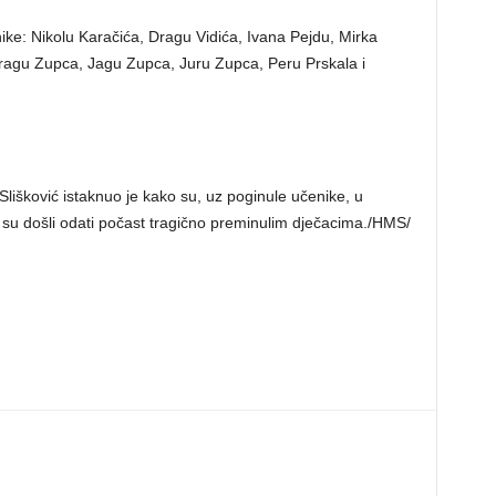
nike: Nikolu Karačića, Dragu Vidića, Ivana Pejdu, Mirka
Dragu Zupca, Jagu Zupca, Juru Zupca, Peru Prskala i
Slišković istaknuo je kako su, uz poginule učenike, u
ji su došli odati počast tragično preminulim dječacima./HMS/