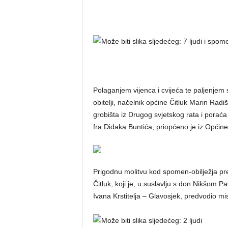
Polaganjem vijenca i cvijeća te paljenjem 
obitelji, načelnik općine Čitluk Marin Radi
grobišta iz Drugog svjetskog rata i poraća
fra Didaka Buntića, priopćeno je iz Općine 
Prigodnu molitvu kod spomen-obilježja pred
Čitluk, koji je, u suslavlju s don Nikšom
Ivana Krstitelja – Glavosjek, predvodio mis