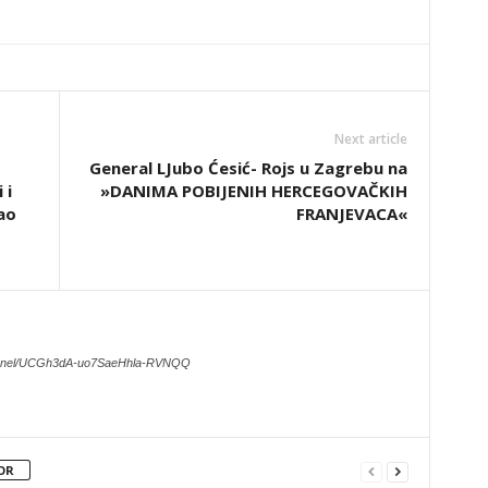
Next article
General LJubo Ćesić- Rojs u Zagrebu na
 i
»DANIMA POBIJENIH HERCEGOVAČKIH
ao
FRANJEVACA«
hannel/UCGh3dA-uo7SaeHhla-RVNQQ
OR