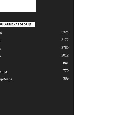
PULARNE KATEGORIJE
3324
ra
3172
i
2789
o
2012
a
841
770
mija
389
g-Bosna