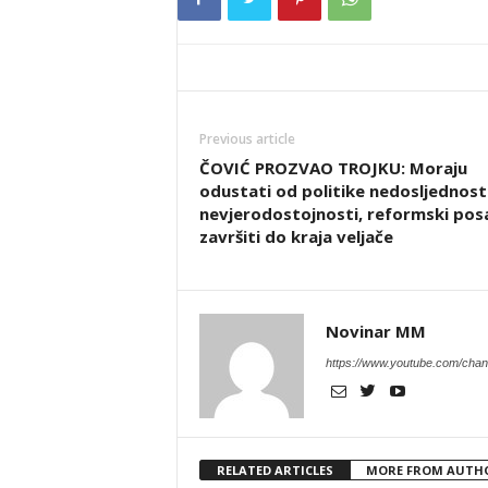
Previous article
ČOVIĆ PROZVAO TROJKU: Moraju
odustati od politike nedosljednosti
nevjerodostojnosti, reformski pos
završiti do kraja veljače
Novinar MM
https://www.youtube.com/c
RELATED ARTICLES
MORE FROM AUTH