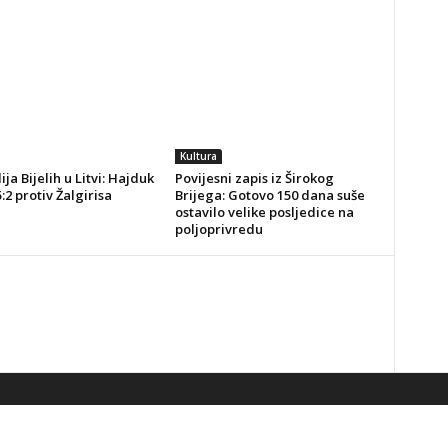
Kultura
ja Bijelih u Litvi: Hajduk
Povijesni zapis iz Širokog
5:2 protiv Žalgirisa
Brijega: Gotovo 150 dana suše
ostavilo velike posljedice na
poljoprivredu