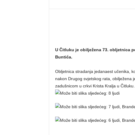
U Čitluku je obilježena 73. obljetnica
Buntića.
Obljetnica stradanja jedanaest učenika, ko
nakon Drugog svjetskog rata, obilježena j
zadušnicom u crkvi Krista Kralja u Čitluku.