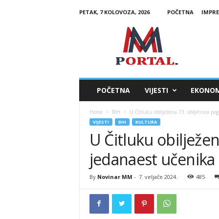
PETAK, 7 KOLOVOZA, 2026
POČETNA
IMPR
M
M
P
o
r
t
a
POČETNA
VIJESTI
EKONOM
l
Home
BIH
U Čitluku obilježena 73. obljetnica pog
VIJESTI
BIH
KULTURA
U Čitluku obilježen
jedanaest učenika
By
Novinar MM
-
7. veljače 2024.
485