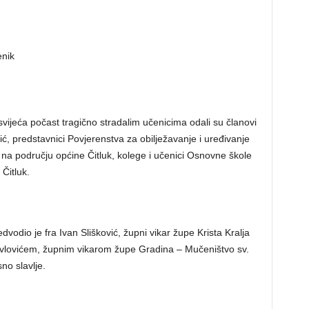
svijeća počast tragično stradalim učenicima odali su članovi
šić, predstavnici Povjerenstva za obilježavanje i uređivanje
 na području općine Čitluk, kolege i učenici Osnovne škole
Čitluk.
vodio je fra Ivan Slišković, župni vikar župe Krista Kralja
 Pavlovićem, župnim vikarom župe Gradina – Mučeništvo sv.
no slavlje.