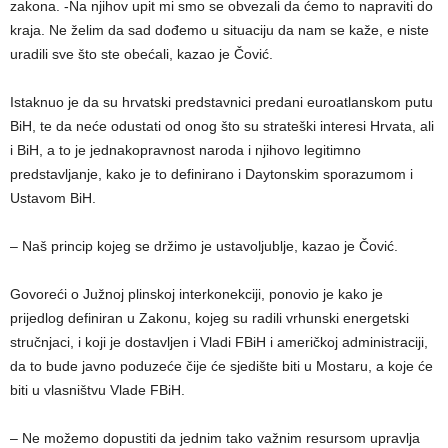
zakona. -Na njihov upit mi smo se obvezali da ćemo to napraviti do
kraja. Ne želim da sad dođemo u situaciju da nam se kaže, e niste
uradili sve što ste obećali, kazao je Čović.
Istaknuo je da su hrvatski predstavnici predani euroatlanskom putu
BiH, te da neće odustati od onog što su strateški interesi Hrvata, ali
i BiH, a to je jednakopravnost naroda i njihovo legitimno
predstavljanje, kako je to definirano i Daytonskim sporazumom i
Ustavom BiH.
– Naš princip kojeg se držimo je ustavoljublje, kazao je Čović.
Govoreći o Južnoj plinskoj interkonekciji, ponovio je kako je
prijedlog definiran u Zakonu, kojeg su radili vrhunski energetski
stručnjaci, i koji je dostavljen i Vladi FBiH i američkoj administraciji,
da to bude javno poduzeće čije će sjedište biti u Mostaru, a koje će
biti u vlasništvu Vlade FBiH.
– Ne možemo dopustiti da jednim tako važnim resursom upravlja