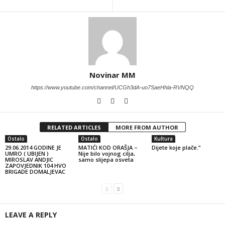
Novinar MM
https://www.youtube.com/channel/UCGh3dA-uo7SaeHhla-RVNQQ
RELATED ARTICLES
MORE FROM AUTHOR
Ostalo
Ostalo
Kultura
29.06.2014 GODINE JE
MATIĆI KOD ORAŠJA –
Dijete koje plače.”
UMRO ( UBIJEN )
Nije bilo vojnog cilja,
MIROSLAV ANDJIC
samo slijepa osveta
ZAPOVJEDNIK 104 HVO
BRIGADE DOMALJEVAC
LEAVE A REPLY