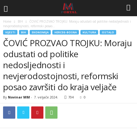
Home
BIH
ČOVIĆ PROZVAO TROJKU: Moraju odustati od politike nedosljednosti i
nevjerodostojnosti, reformski posao...
VIJESTI
BIH
EKONOMIJA
HERCEG-BOSNA
KULTURA
OSTALO
ČOVIĆ PROZVAO TROJKU: Moraju
odustati od politike
nedosljednosti i
nevjerodostojnosti, reformski
posao završiti do kraja veljače
By
Novinar MM
-
7. veljače 2024.
704
0