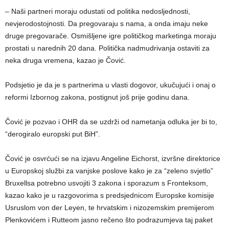
– Naši partneri moraju odustati od politika nedosljednosti,
nevjerodostojnosti. Da pregovaraju s nama, a onda imaju neke
druge pregovarače. Osmišljene igre političkog marketinga moraju
prostati u narednih 20 dana. Politička nadmudrivanja ostaviti za
neka druga vremena, kazao je Čović.
Podsjetio je da je s partnerima u vlasti dogovor, ukučujući i onaj o
reformi Izbornog zakona, postignut još prije godinu dana.
Čović je pozvao i OHR da se uzdrži od nametanja odluka jer bi to,
“derogiralo europski put BiH”.
Čović je osvrćući se na izjavu Angeline Eichorst, izvršne direktorice
u Europskoj službi za vanjske poslove kako je za “zeleno svjetlo”
Bruxellsa potrebno usvojiti 3 zakona i sporazum s Fronteksom,
kazao kako je u razgovorima s predsjednicom Europske komisije
Usruslom von der Leyen, te hrvatskim i nizozemskim premijerom
Plenkovićem i Rutteom jasno rečeno što podrazumjeva taj paket