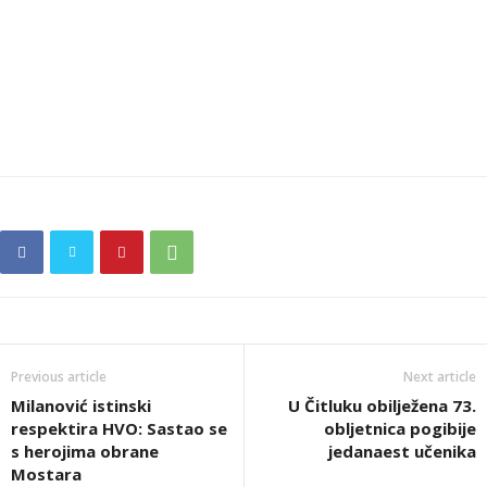
Previous article
Next article
Milanović istinski
U Čitluku obilježena 73.
respektira HVO: Sastao se
obljetnica pogibije
s herojima obrane
jedanaest učenika
Mostara