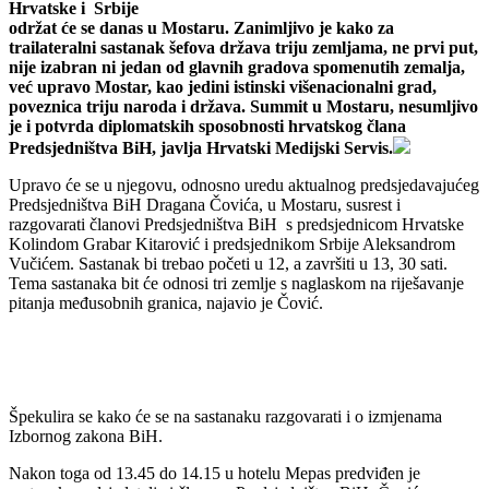
Hrvatske i Srbije
održat će se danas u Mostaru. Zanimljivo je kako za
trailateralni sastanak šefova država triju zemljama, ne prvi put,
nije izabran ni jedan od glavnih gradova spomenutih zemalja,
već upravo Mostar, kao jedini istinski višenacionalni grad,
poveznica triju naroda i država. Summit u Mostaru, nesumljivo
je i potvrda diplomatskih sposobnosti hrvatskog člana
Predsjedništva BiH, javlja Hrvatski Medijski Servis.
Upravo će se u njegovu, odnosno uredu aktualnog predsjedavajućeg
Predsjedništva BiH Dragana Čovića, u Mostaru, susrest i
razgovarati članovi Predsjedništva BiH s predsjednicom Hrvatske
Kolindom Grabar Kitarović i predsjednikom Srbije Aleksandrom
Vučićem. Sastanak bi trebao početi u 12, a završiti u 13, 30 sati.
Tema sastanaka bit će odnosi tri zemlje s naglaskom na riješavanje
pitanja međusobnih granica, najavio je Čović.
Špekulira se kako će se na sastanaku razgovarati i o izmjenama
Izbornog zakona BiH.
Nakon toga od 13.45 do 14.15 u hotelu Mepas predviđen je