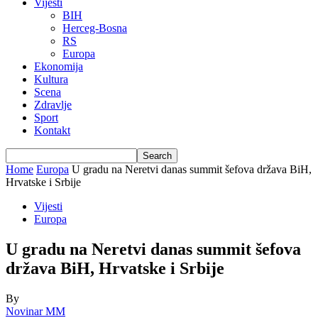
Vijesti
BIH
Herceg-Bosna
RS
Europa
Ekonomija
Kultura
Scena
Zdravlje
Sport
Kontakt
Home
Europa
U gradu na Neretvi danas summit šefova država BiH,
Hrvatske i Srbije
Vijesti
Europa
U gradu na Neretvi danas summit šefova
država BiH, Hrvatske i Srbije
By
Novinar MM