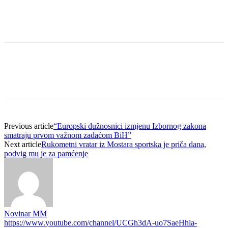
Previous article
“Europski dužnosnici izmjenu Izbornog zakona
smatraju prvom važnom zadaćom BiH”
Next article
Rukometni vratar iz Mostara sportska je priča dana,
podvig mu je za pamćenje
Novinar MM
https://www.youtube.com/channel/UCGh3dA-uo7SaeHhla-