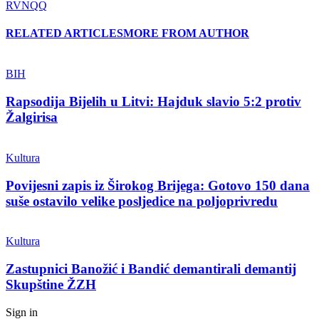
RVNQQ
RELATED ARTICLES
MORE FROM AUTHOR
BIH
Rapsodija Bijelih u Litvi: Hajduk slavio 5:2 protiv
Žalgirisa
Kultura
Povijesni zapis iz Širokog Brijega: Gotovo 150 dana
suše ostavilo velike posljedice na poljoprivredu
Kultura
Zastupnici Banožić i Bandić demantirali demantij
Skupštine ŽZH
Sign in