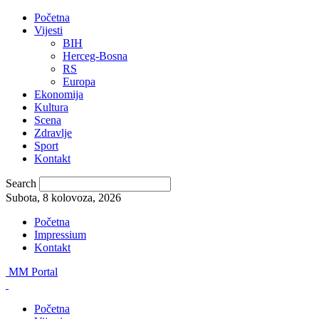
Početna
Vijesti
BIH
Herceg-Bosna
RS
Europa
Ekonomija
Kultura
Scena
Zdravlje
Sport
Kontakt
Search
Subota, 8 kolovoza, 2026
Početna
Impressium
Kontakt
MM Portal
Početna