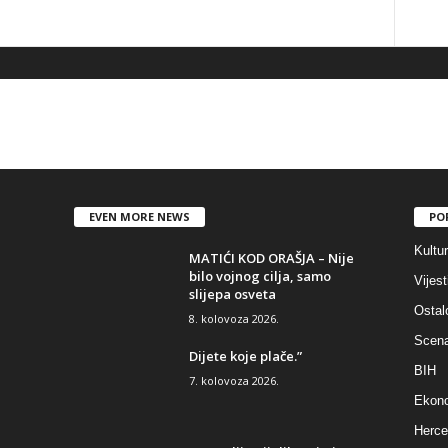
EVEN MORE NEWS
PO
Kultu
MATIĆI KOD ORAŠJA – Nije
bilo vojnog cilja, samo
Vijest
slijepa osveta
Ostal
8. kolovoza 2026.
Scen
Dijete koje plače.”
BIH
7. kolovoza 2026.
Ekono
Herce