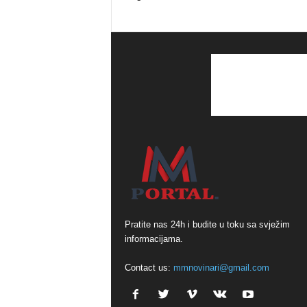
Pratite nas 24h i budite u toku sa svježim
informacijama.
Contact us:
mmnovinari@gmail.com