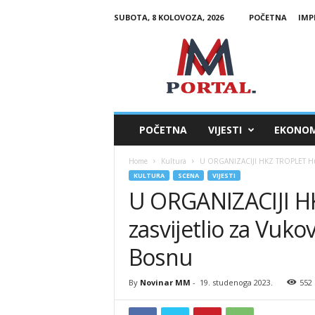
SUBOTA, 8 KOLOVOZA, 2026
POČETNA
IMP
M
M
P
o
r
t
a
POČETNA
VIJESTI
EKONOM
l
Home
Kultura
U ORGANIZACIJI HKZ TROPLET Hum z
KULTURA
SCENA
VIJESTI
U ORGANIZACIJI 
zasvijetlio za Vuko
Bosnu
By
Novinar MM
-
19. studenoga 2023.
552