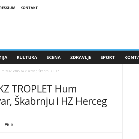
RESSIUM
KONTAKT
IJA
KULTURA
SCENA
ZDRAVLJE
SPORT
KONT
asvijetlio za Vukovar, Škabrnju i HZ...
HKZ TROPLET Hum
var, Škabrnju i HZ Herceg
0