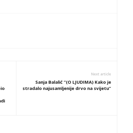
Next article
Sanja Balalić “(O LJUDIMA) Kako je
io
stradalo najusamljenije drvo na svijetu”
ndi