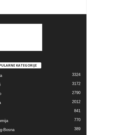
PULARNE KATEGORIJE
3324
ra
3172
i
2790
o
2012
a
841
770
mija
389
g-Bosna