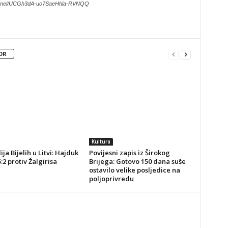
hannel/UCGh3dA-uo7SaeHhla-RVNQQ
OR
Kultura
ja Bijelih u Litvi: Hajduk
Povijesni zapis iz Širokog
5:2 protiv Žalgirisa
Brijega: Gotovo 150 dana suše
ostavilo velike posljedice na
poljoprivredu