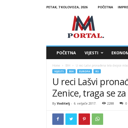
PETAK, 7 KOLOVOZA, 2026
POČETNA
IMPR
M
M
P
o
r
t
a
POČETNA
VIJESTI
EKONOM
l
Home
BIH
U reci Lašvi pronađena tela dvojice mlad
VIJESTI
BIH
EUROPA
RS
U reci Lašvi pronađ
Zenice, traga se za
By
Voditelj
-
6. veljače 2017.
2288
0