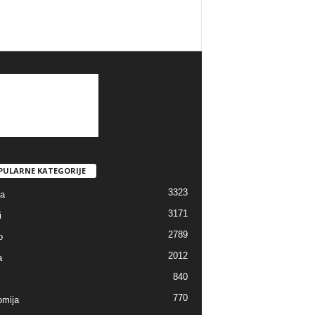
PULARNE KATEGORIJE
3323
ra
3171
i
2789
o
2012
a
840
770
mija