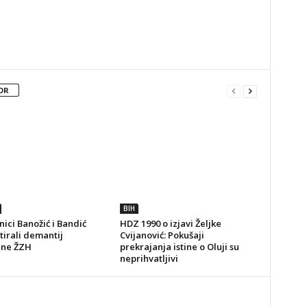
OR
BIH
ici Banožić i Bandić
HDZ 1990 o izjavi Željke
irali demantij
Cvijanović: Pokušaji
ine ŽZH
prekrajanja istine o Oluji su
neprihvatljivi