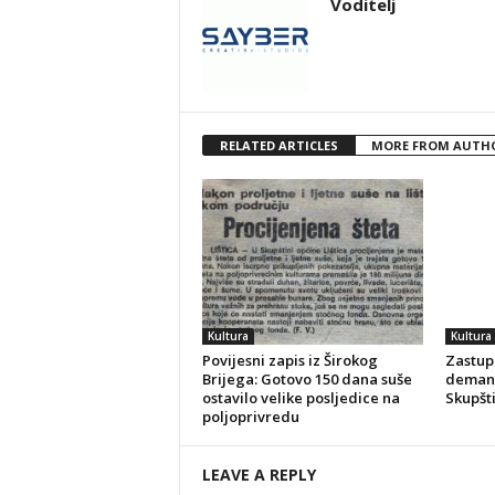
Voditelj
RELATED ARTICLES
MORE FROM AUTH
Kultura
Kultura
Povijesni zapis iz Širokog
Zastupn
Brijega: Gotovo 150 dana suše
demant
ostavilo velike posljedice na
Skupšt
poljoprivredu
LEAVE A REPLY