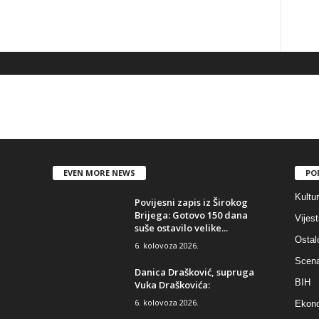
EVEN MORE NEWS
PO
Kultu
Povijesni zapis iz Širokog
Brijega: Gotovo 150 dana
Vijest
suše ostavilo velike...
Ostal
6. kolovoza 2026.
Scen
Danica Drašković, supruga
BIH
Vuka Draškovića:
6. kolovoza 2026.
Ekono