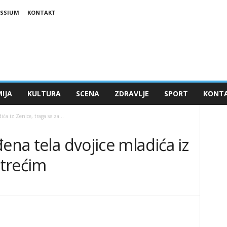
ESSIUM
KONTAKT
IJA
KULTURA
SCENA
ZDRAVLJE
SPORT
KONT
ića iz Zenice, traga se za...
ena tela dvojice mladića iz
 trećim