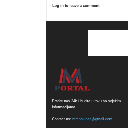
Log in to leave a comment
Pratite nas 24h i budite u toku sa svježim
informacijama.
Contact us:
mmnovinari@gmail.com