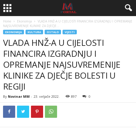
Home
Ekonomija
VLADA HNŽ-A U CIJELOSTI FINANCIRA IZGRADNJU I OPREMANJE
NAJSUVREMENIJE KLINIKE ZA DJEČJE...
EKONOMIJA
KULTURA
OSTALO
VIJESTI
VLADA HNŽ-A U CIJELOSTI
FINANCIRA IZGRADNJU I
OPREMANJE NAJSUVREMENIJE
KLINIKE ZA DJEČJE BOLESTI U
REGIJI
By
Novinar MM
-
23. veljače 2022.
897
0