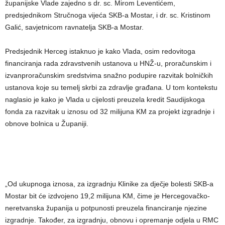
županijske Vlade zajedno s dr. sc. Mirom Leventićem,
predsjednikom Stručnoga vijeća SKB-a Mostar, i dr. sc. Kristinom
Galić, savjetnicom ravnatelja SKB-a Mostar.
Predsjednik Herceg istaknuo je kako Vlada, osim redovitoga
financiranja rada zdravstvenih ustanova u HNŽ-u, proračunskim i
izvanproračunskim sredstvima snažno podupire razvitak bolničkih
ustanova koje su temelj skrbi za zdravlje građana. U tom kontekstu
naglasio je kako je Vlada u cijelosti preuzela kredit Saudijskoga
fonda za razvitak u iznosu od 32 milijuna KM za projekt izgradnje i
obnove bolnica u Županiji.
„Od ukupnoga iznosa, za izgradnju Klinike za dječje bolesti SKB-a
Mostar bit će izdvojeno 19,2 milijuna KM, čime je Hercegovačko-
neretvanska županija u potpunosti preuzela financiranje njezine
izgradnje. Također, za izgradnju, obnovu i opremanje odjela u RMC