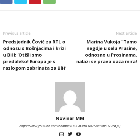
Previous article
Next article
Predsjednik Čović za RTL o
Marina Vukoja “Tamo
odnosu s Bošnjacima i krizi
negdje u selu Prusine,
u BiH: ‘Otišli smo
odnosno u Prosinama,
predaleko! Europa je s
nalazi se prava oaza mira!
razlogom zabrinuta za BiH’
Novinar MM
https://www.youtube.com/channel/UCGh3dA-uo7SaeHhla-RVNQQ