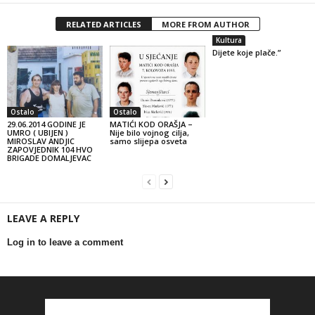
RELATED ARTICLES
MORE FROM AUTHOR
Kultura
Dijete koje plače.”
Ostalo
Ostalo
29.06.2014 GODINE JE
MATIĆI KOD ORAŠJA –
UMRO ( UBIJEN )
Nije bilo vojnog cilja,
MIROSLAV ANDJIC
samo slijepa osveta
ZAPOVJEDNIK 104 HVO
BRIGADE DOMALJEVAC
LEAVE A REPLY
Log in to leave a comment