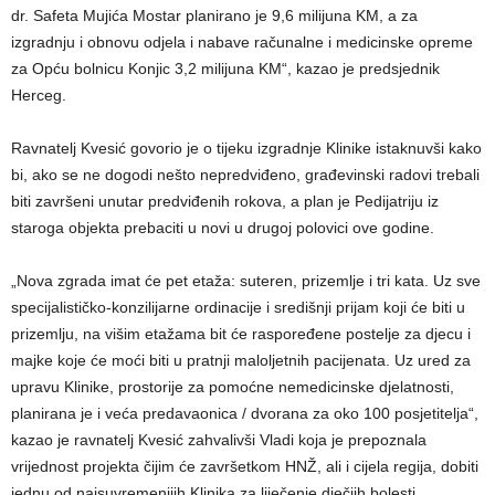
dr. Safeta Mujića Mostar planirano je 9,6 milijuna KM, a za
izgradnju i obnovu odjela i nabave računalne i medicinske opreme
za Opću bolnicu Konjic 3,2 milijuna KM“, kazao je predsjednik
Herceg.
Ravnatelj Kvesić govorio je o tijeku izgradnje Klinike istaknuvši kako
bi, ako se ne dogodi nešto nepredviđeno, građevinski radovi trebali
biti završeni unutar predviđenih rokova, a plan je Pedijatriju iz
staroga objekta prebaciti u novi u drugoj polovici ove godine.
„Nova zgrada imat će pet etaža: suteren, prizemlje i tri kata. Uz sve
specijalističko-konzilijarne ordinacije i središnji prijam koji će biti u
prizemlju, na višim etažama bit će raspoređene postelje za djecu i
majke koje će moći biti u pratnji maloljetnih pacijenata. Uz ured za
upravu Klinike, prostorije za pomoćne nemedicinske djelatnosti,
planirana je i veća predavaonica / dvorana za oko 100 posjetitelja“,
kazao je ravnatelj Kvesić zahvalivši Vladi koja je prepoznala
vrijednost projekta čijim će završetkom HNŽ, ali i cijela regija, dobiti
jednu od najsuvremenijih Klinika za liječenje dječjih bolesti.