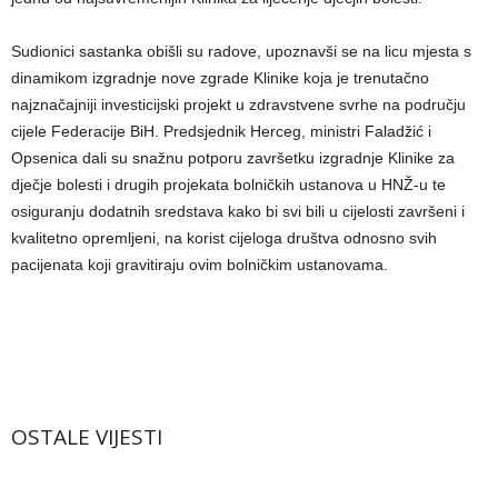
Sudionici sastanka obišli su radove, upoznavši se na licu mjesta s
dinamikom izgradnje nove zgrade Klinike koja je trenutačno
najznačajniji investicijski projekt u zdravstvene svrhe na području
cijele Federacije BiH. Predsjednik Herceg, ministri Faladžić i
Opsenica dali su snažnu potporu završetku izgradnje Klinike za
dječje bolesti i drugih projekata bolničkih ustanova u HNŽ-u te
osiguranju dodatnih sredstava kako bi svi bili u cijelosti završeni i
kvalitetno opremljeni, na korist cijeloga društva odnosno svih
pacijenata koji gravitiraju ovim bolničkim ustanovama.
OSTALE VIJESTI