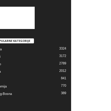
PULARNE KATEGORIJE
3324
ra
3172
i
2789
o
2012
a
841
770
mija
389
g-Bosna