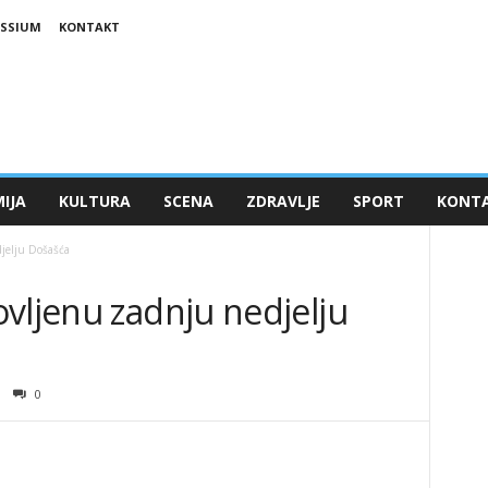
ESSIUM
KONTAKT
IJA
KULTURA
SCENA
ZDRAVLJE
SPORT
KONT
jelju Došašća
vljenu zadnju nedjelju
0