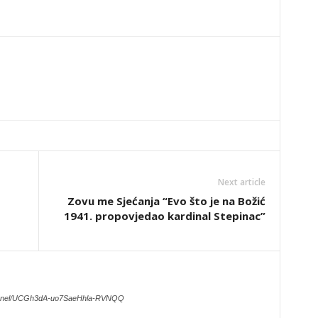
Next article
Zovu me Sjećanja “Evo što je na Božić
1941. propovjedao kardinal Stepinac”
hannel/UCGh3dA-uo7SaeHhla-RVNQQ