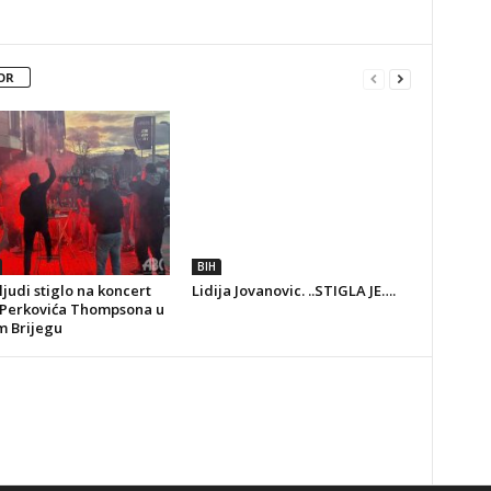
OR
BIH
ljudi stiglo na koncert
Lidija Jovanovic. ..STIGLA JE….
Perkovića Thompsona u
m Brijegu