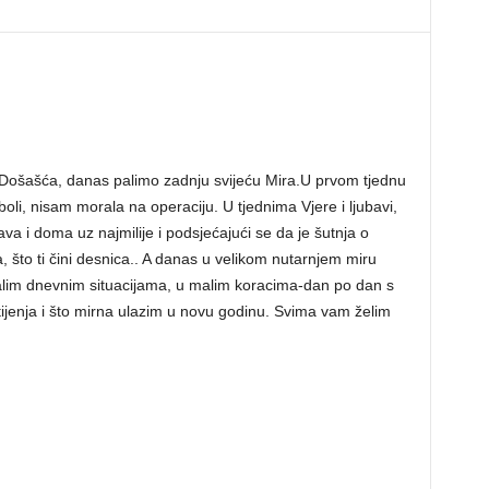
 Došašća, danas palimo zadnju svijeću Mira.U prvom tjednu
oli, nisam morala na operaciju. U tjednima Vjere i ljubavi,
va i doma uz najmilije i podsjećajući se da je šutnja o
, što ti čini desnica.. A danas u velikom nutarnjem miru
malim dnevnim situacijama, u malim koracima-dan po dan s
ijenja i što mirna ulazim u novu godinu. Svima vam želim