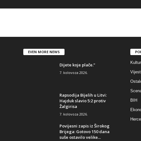
EVEN MORE NEWS
PO
Kultu
Dijete koje plače.”
Vijest
7. kolovoza 2026.
Ostal
Scen
Rapsodija Bijelih u Litvi:
Hajduk slavio 5:2 protiv
BIH
Žalgirisa
Ekono
7. kolovoza 2026.
Herce
Povijesni zapis iz Širokog
Brijega: Gotovo 150 dana
suše ostavilo velike...