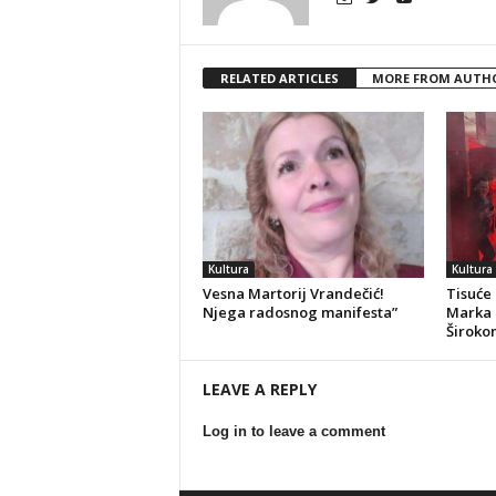
RELATED ARTICLES
MORE FROM AUTH
Kultura
Kultura
Vesna Martorij Vrandečić!
Tisuće 
Njega radosnog manifesta”
Marka 
Široko
LEAVE A REPLY
Log in to leave a comment