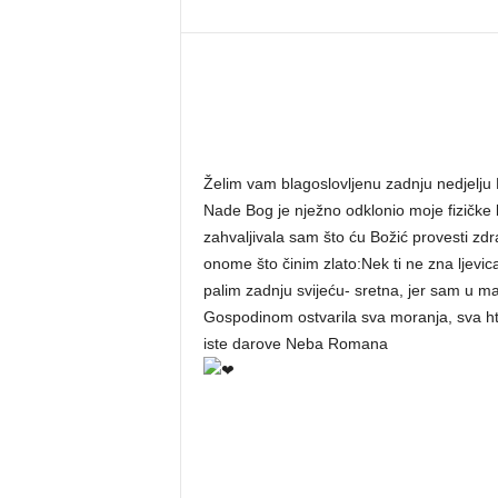
Želim vam blagoslovljenu zadnju nedjelju
Nade Bog je nježno odklonio moje fizičke b
zahvaljivala sam što ću Božić provesti zdra
onome što činim zlato:Nek ti ne zna ljevica
palim zadnju svijeću- sretna, jer sam u 
Gospodinom ostvarila sva moranja, sva ht
iste darove Neba Romana