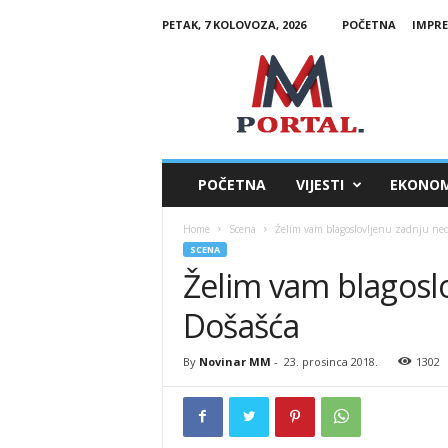
PETAK, 7 KOLOVOZA, 2026
POČETNA
IMPR
M
M
P
o
r
t
a
POČETNA
VIJESTI
EKONOM
l
Home
Scena
Želim vam blagoslovljenu zadnju ned
SCENA
Želim vam blagoslo
Došašća
By
Novinar MM
-
23. prosinca 2018.
1302