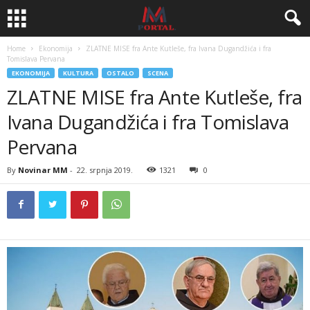
Home
Ekonomija
ZLATNE MISE fra Ante Kutleše, fra Ivana Dugandžića i fra
Tomislava Pervana
EKONOMIJA
KULTURA
OSTALO
SCENA
ZLATNE MISE fra Ante Kutleše, fra
Ivana Dugandžića i fra Tomislava
Pervana
By
Novinar MM
-
22. srpnja 2019.
1321
0