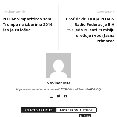
Previous article
Next article
PUTIN: Simpatizirao sam
Prof.dr.dr. LIDIJA PEHAR-
Trumpa na izborima 2016.;
Radio Federacije BiH
što je tu loše?
“Srijeda 20 sati .”Emisiju
uređuje i vodi Jasna
Primorac
Novinar MM
https://www.youtube.com/channel/UCGh3dA-uo7SaeHhla-RVNQQ
RELATED ARTICLES
MORE FROM AUTHOR
Kultura