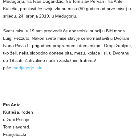
Međugorju, fra Ivan Dugandžić, fra Tomislav Pervan i fra Ante
Kutleša, proslavit će svoju zlatnu misu (50 godina od prve mise) u
srijedu, 24. srpnja 2019. u Međugorju.
Svetu misu u 19 sati predvodit će apostolski nuncij u BiH mons.
Luigi Pezzuto. Nakon svete mise slavlje ćemo nastaviti u Dvorani
Ivana Pavla II. prigodnim programom i domjenkom. Dragi župljani,
tko želi, neka slobodno donese pita, mezu, kolače i sl. u Dvoranu
do 19 sati. Zahvalimo našim zaslužnim fratrima! –
piše
medjugorje.info
.
Fra Ante
Kutleša
, rođen
u župi Prisoje –
Tomislavgrad.
Franjebački