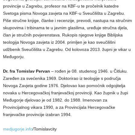
provincije u Zagrebu, profesor na KBF-u te pročelnik katedre
Svetoga pisma Novoga zavjeta na KBF-u Sveučilišta u Zagrebu.
Piše stručne knjige, članke i recenzije, prevodi, nastupa na stručnim
skupovima i tribinama te u javnim glasilima, uređuje stručna djela,
član je stručnih povjerenstava. Rukopis njegove knjige Biblijska
teologija Novoga zavjeta iz 2004. primljen je kao sveučilišni
udžbenik Sveučilišta u Zagrebu. Od kolovoza 2013. župni je vikar u
Međugorju.
Dr. fra Tomislav Pervan
– rođen je 08. studenog 1946. u Čitluku.
Zaređen za svećenika 1969. Doktorirao iz teologije s područja
Novoga Zavjeta godine 1976. Djelovao kao pomoćnik odgojitelja
novaka u Hercegovačkoj franjevačkoj provinciji. Kao župnik u župi
Međugorje djelovao je od 1982. do 1988. Imenovan za
Provincijalnog vikara 1990, a za Provincijala Hercegovačke
franjevačke provincije izabran 1994.
medjugorje.info
/Tomislavcity