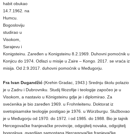
habit obukao
14.7.1962. na
Humcu.
Bogosloviju
studirao u
Visokom,
Sarajevu i
Konigsteinu. Zaređen u Konigsteinu 8.2.1969. Duhovni pomoćnik u
Konjicu do 1974. Odlazi u misije u Zaire – Kongo. 2017. se vraća iz
misija. Od 2.9.2017. duhovni pomoćnik u Međugorju.
Fra Ivan Dugandžić
(Krehin Gradac, 1943.) Srednju školu polazio
je u Zadru i Dubrovniku. Studij filozofije i teologije započeo je u
Visokom, a nastavio u Königsteinu gdje je i diplomirao. Za
svećenika je bio zaređen 1969. u Frohnleitenu. Doktorat iz
svetopisamske teologije postigao je 1976. u Würzburgu. Službovao
je u Međugorju od 1970. do 1972. i od 1985. do 1988. Bio je tajnik
Hercegovačke franjevačke provincije, odgojitelj novaka, odgojitelj
bogoslova, gvardijan samostana Hercegovačke franjevačke