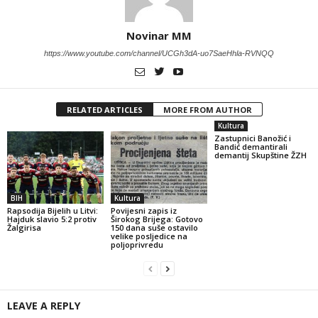
Novinar MM
https://www.youtube.com/channel/UCGh3dA-uo7SaeHhla-RVNQQ
RELATED ARTICLES
MORE FROM AUTHOR
Kultura
Zastupnici Banožić i
Bandić demantirali
demantij Skupštine ŽZH
BIH
Kultura
Rapsodija Bijelih u Litvi:
Povijesni zapis iz
Hajduk slavio 5:2 protiv
Širokog Brijega: Gotovo
Žalgirisa
150 dana suše ostavilo
velike posljedice na
poljoprivredu
LEAVE A REPLY