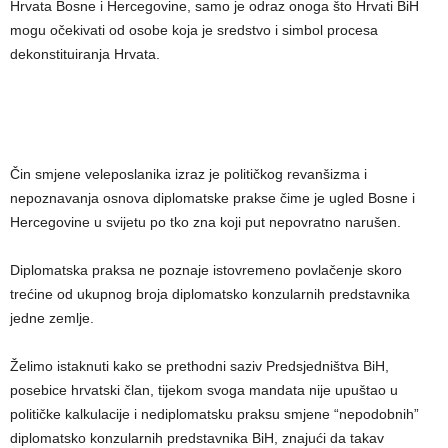
Hrvata Bosne i Hercegovine, samo je odraz onoga što Hrvati BiH
mogu očekivati od osobe koja je sredstvo i simbol procesa
dekonstituiranja Hrvata.
Čin smjene veleposlanika izraz je političkog revanšizma i
nepoznavanja osnova diplomatske prakse čime je ugled Bosne i
Hercegovine u svijetu po tko zna koji put nepovratno narušen.
Diplomatska praksa ne poznaje istovremeno povlačenje skoro
trećine od ukupnog broja diplomatsko konzularnih predstavnika
jedne zemlje.
Želimo istaknuti kako se prethodni saziv Predsjedništva BiH,
posebice hrvatski član, tijekom svoga mandata nije upuštao u
političke kalkulacije i nediplomatsku praksu smjene “nepodobnih”
diplomatsko konzularnih predstavnika BiH, znajući da takav