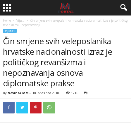
Home
Vijesti
Čin smjene svih veleposlanika hrvatske nacionalnosti izraz je političkog
revanšizma i nepoznavanja...
VIJESTI
Čin smjene svih veleposlanika
hrvatske nacionalnosti izraz je
političkog revanšizma i
nepoznavanja osnova
diplomatske prakse
By
Novinar MM
-
18. prosinca 2018.
1216
0