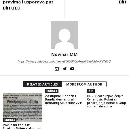
pravima i usporava put
BiH
BiH u EU
Novinar MM
https://www.youtube.com/channel/UCGh3dA-uo7SaeHhla-RVNQQ
RELATED ARTICLES
MORE FROM AUTHOR
Kultura
BIH
Zastupnici Banožić i
HDZ 1990 o izjavi Željke
Bandić demantirali
Cvijanović: Pokušaji
demantij Skupštine ŽZH
prekrajanja istine o Oluji
su neprihvatljivi
Kultura
Povijesni zapis iz
Širokog Brijega: Gotovo