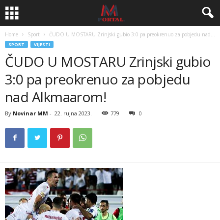
Home
Sport
ČUDO U MOSTARU Zrinjski gubio 3:0 pa preokrenuo za pobjedu nad...
SPORT
VIJESTI
ČUDO U MOSTARU Zrinjski gubio
3:0 pa preokrenuo za pobjedu
nad Alkmaarom!
By
Novinar MM
-
22. rujna 2023.
779
0