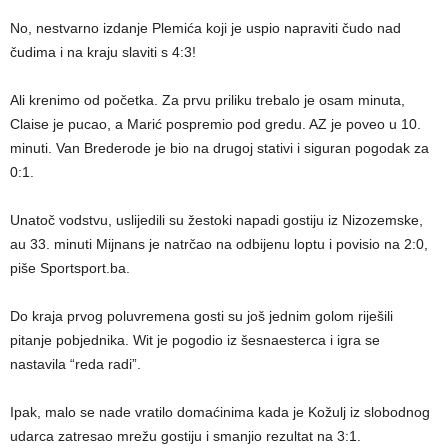
No, nestvarno izdanje Plemića koji je uspio napraviti čudo nad
čudima i na kraju slaviti s 4:3!
Ali krenimo od početka. Za prvu priliku trebalo je osam minuta,
Claise je pucao, a Marić pospremio pod gredu. AZ je poveo u 10.
minuti. Van Brederode je bio na drugoj stativi i siguran pogodak za
0:1.
Unatoč vodstvu, uslijedili su žestoki napadi gostiju iz Nizozemske,
au 33. minuti Mijnans je natrčao na odbijenu loptu i povisio na 2:0,
piše Sportsport.ba.
Do kraja prvog poluvremena gosti su još jednim golom riješili
pitanje pobjednika. Wit je pogodio iz šesnaesterca i igra se
nastavila “reda radi”.
Ipak, malo se nade vratilo domaćinima kada je Kožulj iz slobodnog
udarca zatresao mrežu gostiju i smanjio rezultat na 3:1.