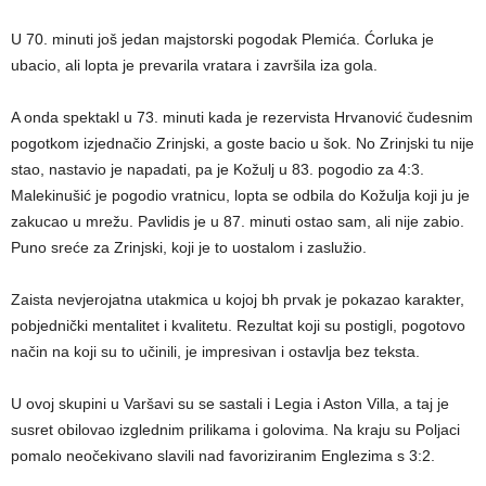
U 70. minuti još jedan majstorski pogodak Plemića. Ćorluka je
ubacio, ali lopta je prevarila vratara i završila iza gola.
A onda spektakl u 73. minuti kada je rezervista Hrvanović čudesnim
pogotkom izjednačio Zrinjski, a goste bacio u šok. No Zrinjski tu nije
stao, nastavio je napadati, pa je Kožulj u 83. pogodio za 4:3.
Malekinušić je pogodio vratnicu, lopta se odbila do Kožulja koji ju je
zakucao u mrežu. Pavlidis je u 87. minuti ostao sam, ali nije zabio.
Puno sreće za Zrinjski, koji je to uostalom i zaslužio.
Zaista nevjerojatna utakmica u kojoj bh prvak je pokazao karakter,
pobjednički mentalitet i kvalitetu. Rezultat koji su postigli, pogotovo
način na koji su to učinili, je impresivan i ostavlja bez teksta.
U ovoj skupini u Varšavi su se sastali i Legia i Aston Villa, a taj je
susret obilovao izglednim prilikama i golovima. Na kraju su Poljaci
pomalo neočekivano slavili nad favoriziranim Englezima s 3:2.