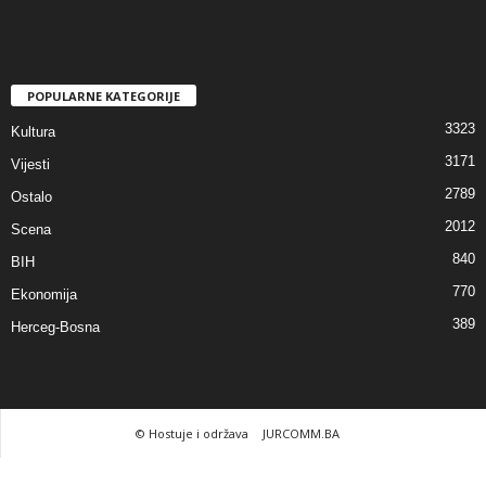
POPULARNE KATEGORIJE
3323
Kultura
3171
Vijesti
2789
Ostalo
2012
Scena
840
BIH
770
Ekonomija
389
Herceg-Bosna
© Hostuje i održava
JURCOMM.BA