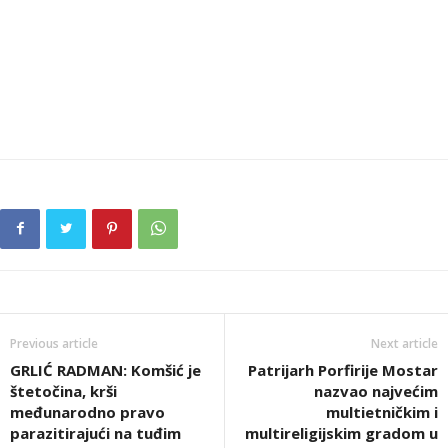
Previous article
Next article
GRLIĆ RADMAN: Komšić je
Patrijarh Porfirije Mostar
štetočina, krši
nazvao najvećim
međunarodno pravo
multietničkim i
parazitirajući na tuđim
multireligijskim gradom u