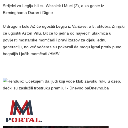
Strijelci za Legiju bili su Wszolek i Muci (2), a za goste iz
Birminghama Duran i Digne.
U drugom kolu AZ će ugostiti Legiju iz Varšave, a 5. oktobra Zrinjski
će ugostiti Aston Villu. Bit će to jedna od najvećih utakmica u
povijesti mostarske momčadi i pravi izazov za cijelu jednu
generaciju, no već večeras su pokazali da mogu igrati protiv puno
bogatijih i jačih momčadi./HMS/