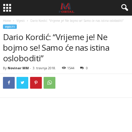
Home
Vijesti
Dario Kordić: “Vrijeme je! Ne bojmo se! Samo će nas istina osloboditi”
VIJESTI
Dario Kordić: “Vrijeme je! Ne
bojmo se! Samo će nas istina
osloboditi”
By
Novinar MM
-
3. travnja 2018.
1544
0