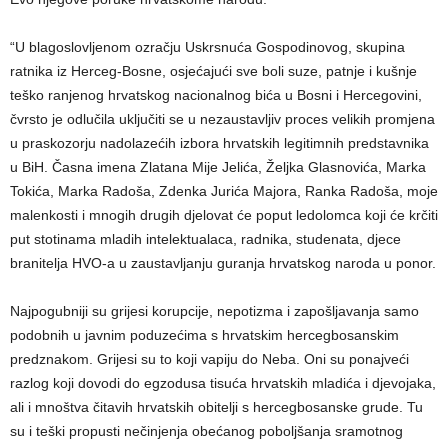
“U blagoslovljenom ozračju Uskrsnuća Gospodinovog, skupina
ratnika iz Herceg-Bosne, osjećajući sve boli suze, patnje i kušnje
teško ranjenog hrvatskog nacionalnog bića u Bosni i Hercegovini,
čvrsto je odlučila uključiti se u nezaustavljiv proces velikih promjena
u praskozorju nadolazećih izbora hrvatskih legitimnih predstavnika
u BiH. Časna imena Zlatana Mije Jelića, Željka Glasnovića, Marka
Tokića, Marka Radoša, Zdenka Jurića Majora, Ranka Radoša, moje
malenkosti i mnogih drugih djelovat će poput ledolomca koji će krčiti
put stotinama mladih intelektualaca, radnika, studenata, djece
branitelja HVO-a u zaustavljanju guranja hrvatskog naroda u ponor.
Najpogubniji su grijesi korupcije, nepotizma i zapošljavanja samo
podobnih u javnim poduzećima s hrvatskim hercegbosanskim
predznakom. Grijesi su to koji vapiju do Neba. Oni su ponajveći
razlog koji dovodi do egzodusa tisuća hrvatskih mladića i djevojaka,
ali i mnoštva čitavih hrvatskih obitelji s hercegbosanske grude. Tu
su i teški propusti nečinjenja obećanog poboljšanja sramotnog