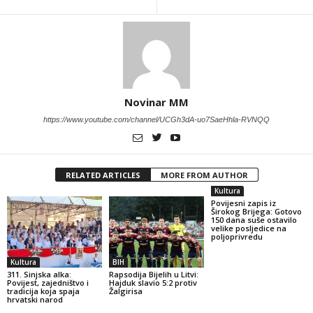
Novinar MM
https://www.youtube.com/channel/UCGh3dA-uo7SaeHhla-RVNQQ
RELATED ARTICLES
MORE FROM AUTHOR
Kultura
Povijesni zapis iz
Širokog Brijega: Gotovo
150 dana suše ostavilo
velike posljedice na
poljoprivredu
Kultura
BIH
311. Sinjska alka:
Rapsodija Bijelih u Litvi:
Povijest, zajedništvo i
Hajduk slavio 5:2 protiv
tradicija koja spaja
Žalgirisa
hrvatski narod