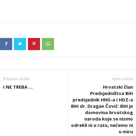
Previous article
Next article
I NE TREBA …
Hrvatski član
Predsjedništva BiH
predsjednik HNS-a i HDZ-a
BiH dr. Dragan Čović: BiH je
domovina hrvatskog
naroda koje se nismo
odrekli ni u ratu, nećemo ni
u miru