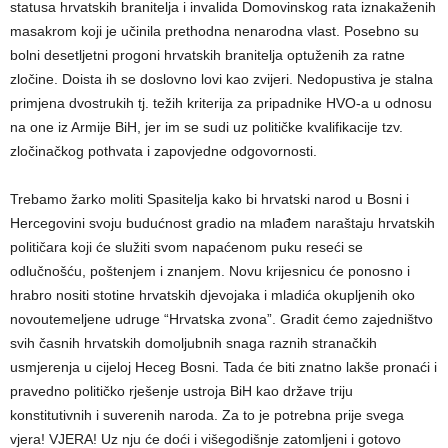
statusa hrvatskih branitelja i invalida Domovinskog rata iznakaženih
masakrom koji je učinila prethodna nenarodna vlast. Posebno su
bolni desetljetni progoni hrvatskih branitelja optuženih za ratne
zločine. Doista ih se doslovno lovi kao zvijeri. Nedopustiva je stalna
primjena dvostrukih tj. težih kriterija za pripadnike HVO-a u odnosu
na one iz Armije BiH, jer im se sudi uz političke kvalifikacije tzv.
zločinačkog pothvata i zapovjedne odgovornosti.
Trebamo žarko moliti Spasitelja kako bi hrvatski narod u Bosni i
Hercegovini svoju budućnost gradio na mlađem naraštaju hrvatskih
političara koji će služiti svom napaćenom puku reseći se
odlučnošću, poštenjem i znanjem. Novu krijesnicu će ponosno i
hrabro nositi stotine hrvatskih djevojaka i mladića okupljenih oko
novoutemeljene udruge “Hrvatska zvona”. Gradit ćemo zajedništvo
svih časnih hrvatskih domoljubnih snaga raznih stranačkih
usmjerenja u cijeloj Heceg Bosni. Tada će biti znatno lakše pronaći i
pravedno političko rješenje ustroja BiH kao države triju
konstitutivnih i suverenih naroda. Za to je potrebna prije svega
vjera! VJERA! Uz nju će doći i višegodišnje zatomljeni i gotovo