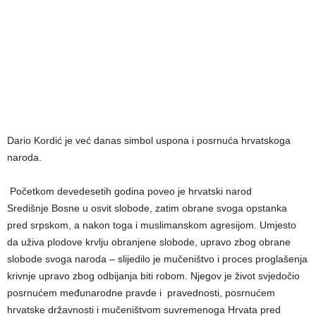
Dario Kordić je već danas simbol uspona i posrnuća hrvatskoga
naroda.
Početkom devedesetih godina poveo je hrvatski narod
Središnje Bosne u osvit slobode, zatim obrane svoga opstanka
pred srpskom, a nakon toga i muslimanskom agresijom. Umjesto
da uživa plodove krvlju obranjene slobode, upravo zbog obrane
slobode svoga naroda – slijedilo je mučeništvo i proces proglašenja
krivnje upravo zbog odbijanja biti robom. Njegov je život svjedočio
posrnućem međunarodne pravde i pravednosti, posrnućem
hrvatske državnosti i mučeništvom suvremenoga Hrvata pred