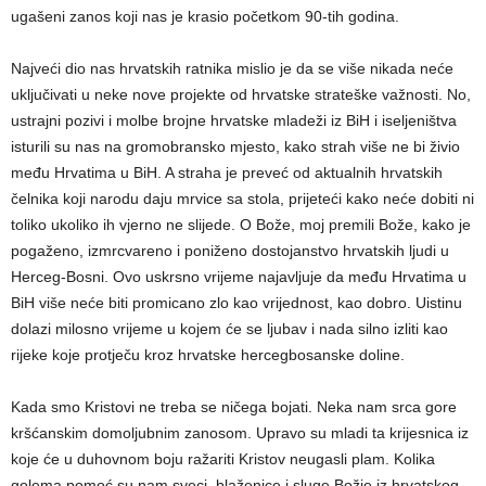
ugašeni zanos koji nas je krasio početkom 90-tih godina.
Najveći dio nas hrvatskih ratnika mislio je da se više nikada neće
uključivati u neke nove projekte od hrvatske strateške važnosti. No,
ustrajni pozivi i molbe brojne hrvatske mladeži iz BiH i iseljeništva
isturili su nas na gromobransko mjesto, kako strah više ne bi živio
među Hrvatima u BiH. A straha je preveć od aktualnih hrvatskih
čelnika koji narodu daju mrvice sa stola, prijeteći kako neće dobiti ni
toliko ukoliko ih vjerno ne slijede. O Bože, moj premili Bože, kako je
pogaženo, izmrcvareno i poniženo dostojanstvo hrvatskih ljudi u
Herceg-Bosni. Ovo uskrsno vrijeme najavljuje da među Hrvatima u
BiH više neće biti promicano zlo kao vrijednost, kao dobro. Uistinu
dolazi milosno vrijeme u kojem će se ljubav i nada silno izliti kao
rijeke koje protječu kroz hrvatske hercegbosanske doline.
Kada smo Kristovi ne treba se ničega bojati. Neka nam srca gore
kršćanskim domoljubnim zanosom. Upravo su mladi ta krijesnica iz
koje će u duhovnom boju ražariti Kristov neugasli plam. Kolika
golema pomoć su nam sveci, blaženice i sluge Božje iz hrvatskog