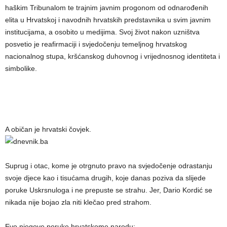
haškim Tribunalom te trajnim javnim progonom od odnarođenih
elita u Hrvatskoj i navodnih hrvatskih predstavnika u svim javnim
institucijama, a osobito u medijima. Svoj život nakon uzništva
posvetio je reafirmaciji i svjedočenju temeljnog hrvatskog
nacionalnog stupa, kršćanskog duhovnog i vrijednosnog identiteta i
simbolike.
A običan je hrvatski čovjek.
Suprug i otac, kome je otrgnuto pravo na svjedočenje odrastanju
svoje djece kao i tisućama drugih, koje danas poziva da slijede
poruke Uskrsnuloga i ne prepuste se strahu. Jer, Dario Kordić se
nikada nije bojao zla niti klečao pred strahom.
Evo njegove poruke hrvatskome narodu: