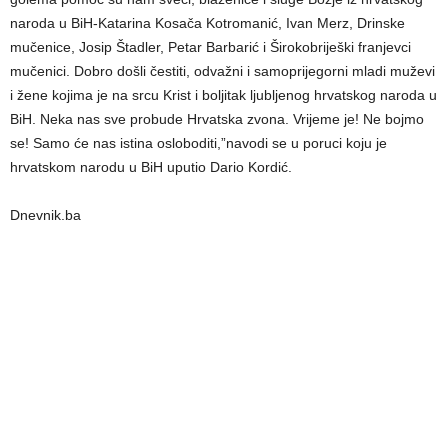
naroda u BiH-Katarina Kosača Kotromanić, Ivan Merz, Drinske
mučenice, Josip Štadler, Petar Barbarić i Širokobriješki franjevci
mučenici. Dobro došli čestiti, odvažni i samoprijegorni mladi muževi
i žene kojima je na srcu Krist i boljitak ljubljenog hrvatskog naroda u
BiH. Neka nas sve probude Hrvatska zvona. Vrijeme je! Ne bojmo
se! Samo će nas istina osloboditi,”navodi se u poruci koju je
hrvatskom narodu u BiH uputio Dario Kordić.
Dnevnik.ba