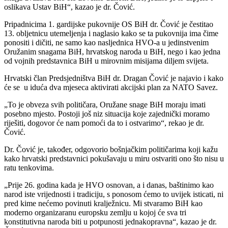
oslikava Ustav BiH“, kazao je dr. Čović.
Pripadnicima 1. gardijske pukovnije OS BiH dr. Čović je čestitao
13. obljetnicu utemeljenja i naglasio kako se ta pukovnija ima čime
ponositi i dičiti, ne samo kao nasljednica HVO-a u jedinstvenim
Oružanim snagama BiH, hrvatskog naroda u BiH, nego i kao jedna
od vojnih predstavnica BiH u mirovnim misijama diljem svijeta.
Hrvatski član Predsjedništva BiH dr. Dragan Čović je najavio i kako
će se u iduća dva mjeseca aktivirati akcijski plan za NATO Savez.
„To je obveza svih političara, Oružane snage BiH moraju imati
posebno mjesto. Postoji još niz situacija koje zajednički moramo
riješiti, dogovor će nam pomoći da to i ostvarimo“, rekao je dr.
Čović.
Dr. Čović je, također, odgovorio bošnjačkim političarima koji kažu
kako hrvatski predstavnici pokušavaju u miru ostvariti ono što nisu u
ratu tenkovima.
„Prije 26. godina kada je HVO osnovan, a i danas, baštinimo kao
narod iste vrijednosti i tradiciju, s ponosom ćemo to uvijek isticati, ni
pred kime nećemo povinuti kralježnicu. Mi stvaramo BiH kao
moderno organizaranu europsku zemlju u kojoj će sva tri
konstitutivna naroda biti u potpunosti jednakopravna“, kazao je dr.