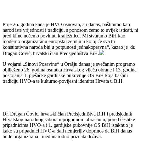
Prije 26. godina kada je HVO osnovan, a i danas, baštinimo kao
narod iste vrijednosti i tradiciju, s ponosom ćemo to uvijek isticati, ni
pred kime nećemo povinuti kralježnicu. Mi stvaramo BiH kao
moderno organizaranu europsku zemlju u kojoj će sva tri
konstitutivna naroda biti u potpunosti jednakopravna“, kazao je dr.
Dragan Čović, hrvatski član Predsjedništva BiH.
U vojarni „Sinovi Posavine“ u Orašju danas je svečanim programo
obilježeno 26. godina osnutka Hrvatskog vijeća obrane i 13. godina
postojanja 1. pješačke gardijske pukovnije OS BiH koja baštini
tradiciju HVO-a te kulturno-povijesni identitet Hrvata u BiH.
Dr. Dragan Čović, hrvatski član Predsjedništva BiH i predsjednik
Hrvatskog narodnog sabora u prigodnom obraćanju, pored čestitke
pripadnicima HVO-a i 1. gardijske pukovnije OS BiH istaknuo je
kako su pripadnici HVO-a dali nemjerljiv doprinos da BiH danas
bude organizirana i međunarodno priznata država.