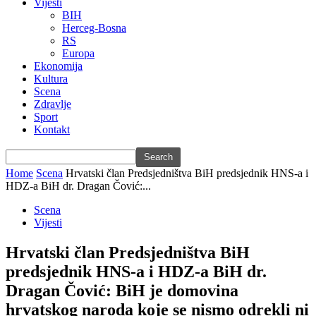
Vijesti
BIH
Herceg-Bosna
RS
Europa
Ekonomija
Kultura
Scena
Zdravlje
Sport
Kontakt
Home
Scena
Hrvatski član Predsjedništva BiH predsjednik HNS-a i
HDZ-a BiH dr. Dragan Čović:...
Scena
Vijesti
Hrvatski član Predsjedništva BiH
predsjednik HNS-a i HDZ-a BiH dr.
Dragan Čović: BiH je domovina
hrvatskog naroda koje se nismo odrekli ni