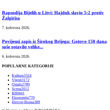
Rapsodija Bijelih u Litvi: Hajduk slavio 5:2 protiv
Žalgirisa
7. kolovoza 2026.
Povijesni zapis iz Širokog Brijega: Gotovo 150 dana
suše ostavilo velike...
6. kolovoza 2026.
POPULARNE KATEGORIJE
Kultura
3324
Vijesti
3172
Ostalo
2789
Scena
2012
BIH
841
Ekonomija
770
Herceg-Bosna
389