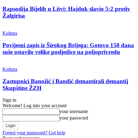
Rapsodija Bijelih u Litvi: Hajduk slavio 5:2 protiv
Žalgirisa
Kultura
Povijesni zapis iz Širokog Brijega: Gotovo 150 dana
suše ostavilo velike posljedice na poljoprivredu
Kultura
Zastupnici Banožić i Bandić demantirali demantij
Skupštine ŽZH
Sign in
Welcome! Log into your account
your username
your password
Forgot your password? Get help