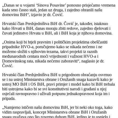
„Danas se u vojarni ‘Sinova Posavine’ ponosno prisjećamo vremena
kada smo časno stali, jedan uz druga, i zajedno obranili našu
domovinu BiH“, izjavio je dr. Čović.
Hrvatski član Predsjedništva BiH dr. Čović je, također, istaknuo
kako Hrvati u BiH, danas moraju zbiti redove, zajedno djelovati i
čuvati jedinstvo Hrvata u BiH, ali i BiH koja je njihova domovina.
„Onima koji bi htjeli pravnim i političkim projektima obeščastiti
pripadnike HVO-a, poručujemo kako se nikada nećemo i ne
možemo složiti s njihovim tezama, takvi projekti iz raznih
međunarodnih centara moći vrijednosti i važnost HVO-a i
Domovinskog rata, nikada nećemo zaboraviti“, naglasio je dr.
Čović.
Hrvatski član Predsjedništva BiH u prigodnom obraćanju osvrnuo
se i na ustroj Ministarstva obrane i Oružanih snaga kazavši kako je
ustroj MO BiH i OS BiH, pravi primjer i model kako bi BiH trebala
biti ustrojena kako bi se svi konstitutivni narodi i građani u njoj
osjećali ravnopravno i uživali potpunu jednakopravnost koja im i
pripada.
„Namjerno ističem našu domovinu BiH, jer bi neki oko toga, kako
vidim raspravljali, koncept Ministarstva obrane BiH i Oružanih
snaga uvažava ono što zovemo duhom BiH, jedino je to uspjelo i