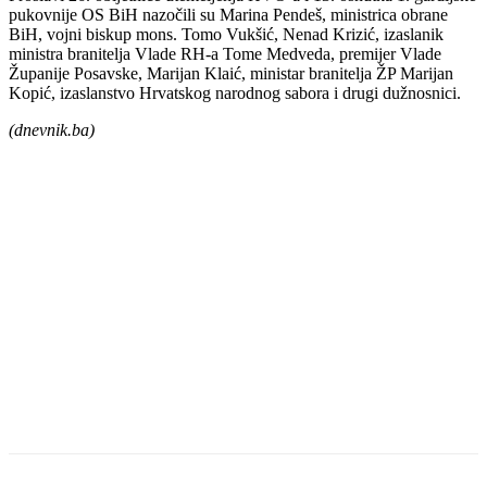
pukovnije OS BiH nazočili su Marina Pendeš, ministrica obrane
BiH, vojni biskup mons. Tomo Vukšić, Nenad Krizić, izaslanik
ministra branitelja Vlade RH-a Tome Medveda, premijer Vlade
Županije Posavske, Marijan Klaić, ministar branitelja ŽP Marijan
Kopić, izaslanstvo Hrvatskog narodnog sabora i drugi dužnosnici.
(dnevnik.ba)