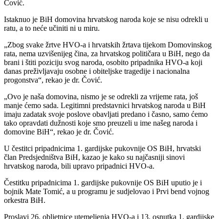
Čović.
Istaknuo je BiH domovina hrvatskog naroda koje se nisu odrekli u
ratu, a to neće učiniti ni u miru.
„Zbog svake žrtve HVO-a i hrvatskih žrtava tijekom Domovinskog
rata, nema uzvišenijeg čina, za hrvatskog političara u BiH, nego da
brani i štiti poziciju svog naroda, osobito pripadnika HVO-a koji
danas preživljavaju osobne i obiteljske tragedije i nacionalna
progonstva“, rekao je dr. Čović.
„Ovo je naša domovina, nismo je se odrekli za vrijeme rata, još
manje ćemo sada. Legitimni predstavnici hrvatskog naroda u BiH
imaju zadatak svoje poslove obavljati predano i časno, samo ćemo
tako opravdati dužnosti koje smo preuzeli u ime našeg naroda i
domovine BiH“, rekao je dr. Čović.
U čestitci pripadnicima 1. gardijske pukovnije OS BiH, hrvatski
član Predsjedništva BiH, kazao je kako su najčasniji sinovi
hrvatskog naroda, bili upravo pripadnici HVO-a.
Čestitku pripadnicima 1. gardijske pukovnije OS BiH uputio je i
bojnik Mate Tomić, a u programu je sudjelovao i Prvi bend vojnog
orkestra BiH.
Proslavi 26. obljetnice utemeljenja HVO-a i 13. osnutka 1. gardijske