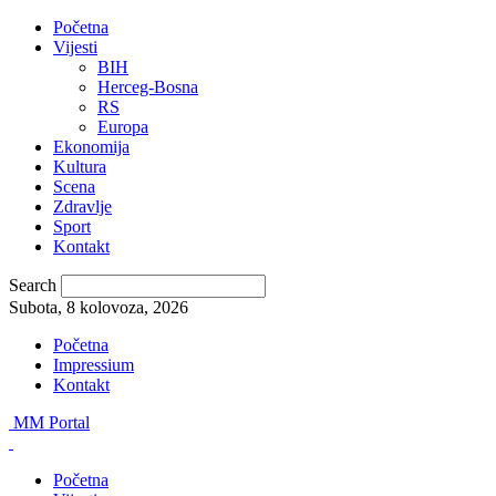
Početna
Vijesti
BIH
Herceg-Bosna
RS
Europa
Ekonomija
Kultura
Scena
Zdravlje
Sport
Kontakt
Search
Subota, 8 kolovoza, 2026
Početna
Impressium
Kontakt
MM Portal
Početna