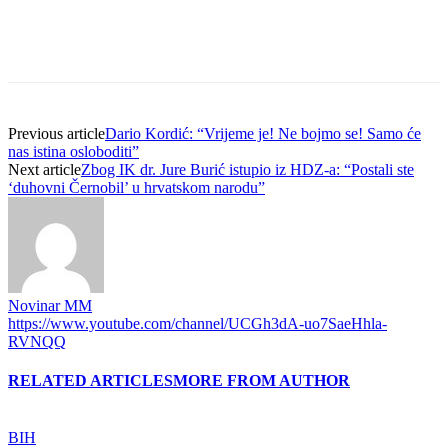
Previous article
Dario Kordić: “Vrijeme je! Ne bojmo se! Samo će
nas istina osloboditi”
Next article
Zbog IK dr. Jure Burić istupio iz HDZ-a: “Postali ste
‘duhovni Černobil’ u hrvatskom narodu”
Novinar MM
https://www.youtube.com/channel/UCGh3dA-uo7SaeHhla-
RVNQQ
RELATED ARTICLES
MORE FROM AUTHOR
BIH