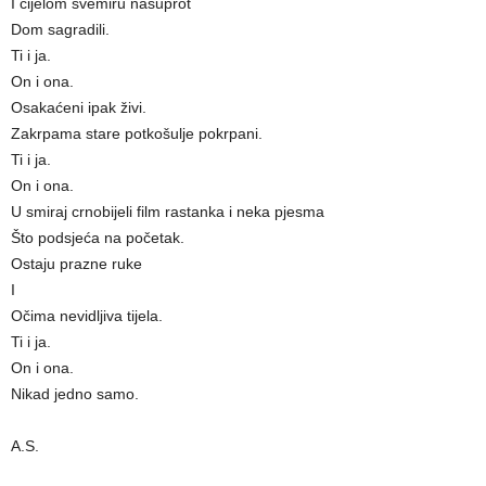
I cijelom svemiru nasuprot
Dom sagradili.
Ti i ja.
On i ona.
Osakaćeni ipak živi.
Zakrpama stare potkošulje pokrpani.
Ti i ja.
On i ona.
U smiraj crnobijeli film rastanka i neka pjesma
Što podsjeća na početak.
Ostaju prazne ruke
I
Očima nevidljiva tijela.
Ti i ja.
On i ona.
Nikad jedno samo.
A.S.