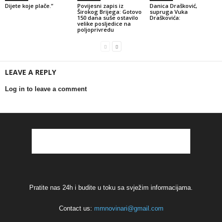
Dijete koje plače.”
Povijesni zapis iz
Danica Drašković,
Širokog Brijega: Gotovo
supruga Vuka
150 dana suše ostavilo
Draškovića:
velike posljedice na
poljoprivredu
LEAVE A REPLY
Log in to leave a comment
Pratite nas 24h i budite u toku sa svježim informacijama.
Contact us:
mmnovinari@gmail.com