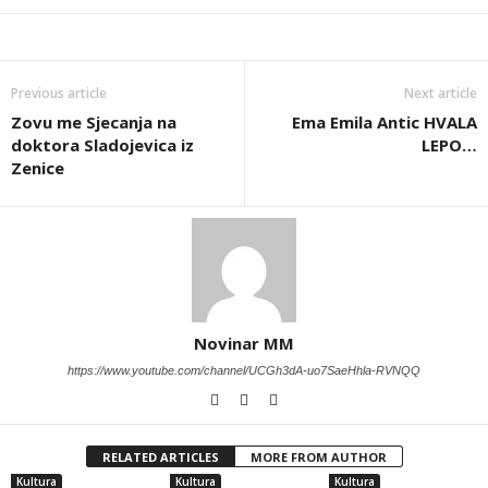
Previous article
Next article
Zovu me Sjecanja na
Ema Emila Antic HVALA
doktora Sladojevica iz
LEPO…
Zenice
Novinar MM
https://www.youtube.com/channel/UCGh3dA-uo7SaeHhla-RVNQQ
RELATED ARTICLES
MORE FROM AUTHOR
Kultura
Kultura
Kultura