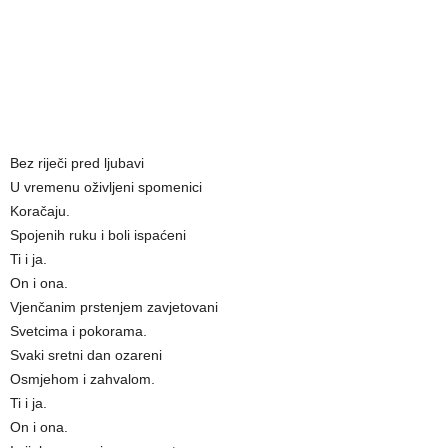
Bez riječi pred ljubavi
U vremenu oživljeni spomenici
Koračaju.
Spojenih ruku i boli ispaćeni
Ti i ja.
On i ona.
Vjenčanim prstenjem zavjetovani
Svetcima i pokorama.
Svaki sretni dan ozareni
Osmjehom i zahvalom.
Ti i ja.
On i ona.