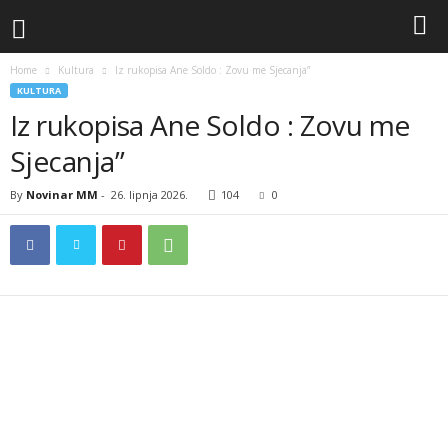
Home
Kultura
Iz rukopisa Ane Soldo : Zovu me Sjecanja”
KULTURA
Iz rukopisa Ane Soldo : Zovu me
Sjecanja”
By
Novinar MM
-
26. lipnja 2026.
104
0