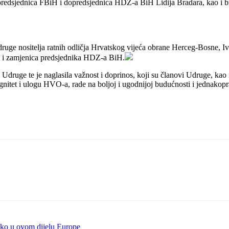
edsjednica FBiH i dopredsjednica HDZ-a BiH Lidija Bradara, kao i bro
druge nositelja ratnih odličja Hrvatskog vijeća obrane Herceg-Bosne, I
ne i zamjenica predsjednika HDZ-a BiH.
ove Udruge te je naglasila važnost i doprinos, koji su članovi Udruge, ka
dignitet i ulogu HVO-a, rade na boljoj i ugodnijoj budućnosti i jednako
ko u ovom dijelu Europe