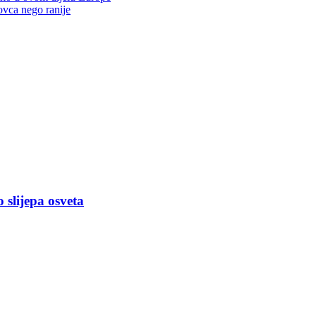
vca nego ranije
slijepa osveta