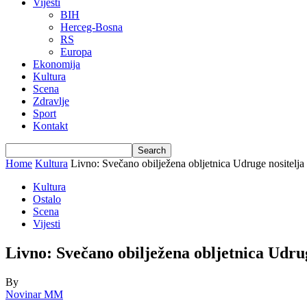
Vijesti
BIH
Herceg-Bosna
RS
Europa
Ekonomija
Kultura
Scena
Zdravlje
Sport
Kontakt
Home
Kultura
Livno: Svečano obilježena obljetnica Udruge nositelj
Kultura
Ostalo
Scena
Vijesti
Livno: Svečano obilježena obljetnica Udru
By
Novinar MM
-