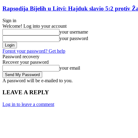
Rapsodija Bijelih u Litvi: Hajduk slavio 5:2 protiv Ža
Sign in
Welcome! Log into your account
your username
your password
Forgot your password? Get help
Password recovery
Recover your password
your email
A password will be e-mailed to you.
LEAVE A REPLY
Log in to leave a comment