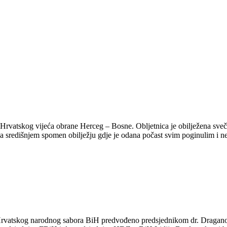
čja Hrvatskog vijeća obrane Herceg – Bosne. Obljetnica je obilježena s
 na središnjem spomen obilježju gdje je odana počast svim poginulim i 
 Hrvatskog narodnog sabora BiH predvođeno predsjednikom dr. Draganom 