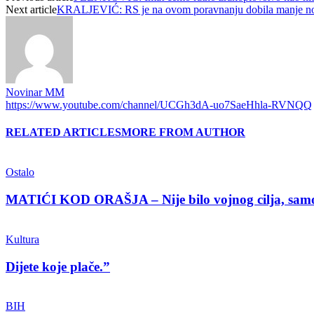
Next article
KRALJEVIĆ: RS je na ovom poravnanju dobila manje no
Novinar MM
https://www.youtube.com/channel/UCGh3dA-uo7SaeHhla-RVNQQ
RELATED ARTICLES
MORE FROM AUTHOR
Ostalo
MATIĆI KOD ORAŠJA – Nije bilo vojnog cilja, samo 
Kultura
Dijete koje plače.”
BIH