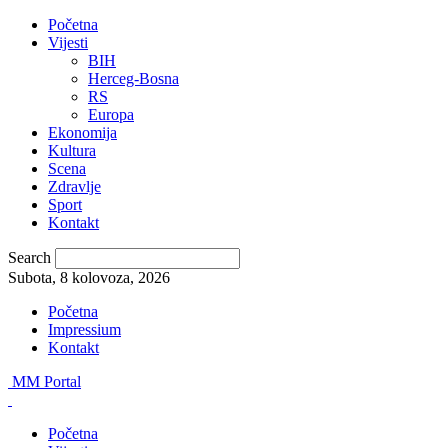
Početna
Vijesti
BIH
Herceg-Bosna
RS
Europa
Ekonomija
Kultura
Scena
Zdravlje
Sport
Kontakt
Search
Subota, 8 kolovoza, 2026
Početna
Impressium
Kontakt
MM Portal
Početna