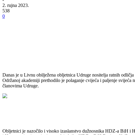
2. rujna 2023.
538
0
Danas je u Livnu obilježena obljetnica Udruge nositelja ratnih odli
Održanoj akademiji prethodilo je polaganje cvijeća i paljenje svijeća
članovima Udruge.
Obljetnici je nazočilo i visoko izaslanstvo dužnosnika HDZ-a BiH i