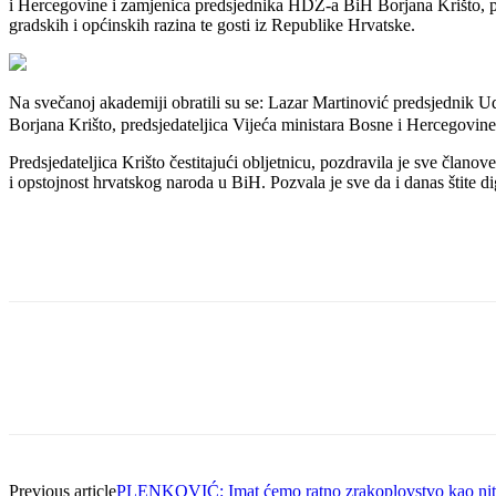
i Hercegovine i zamjenica predsjednika HDZ-a BiH Borjana Krišto, pr
gradskih i općinskih razina te gosti iz Republike Hrvatske.
Na svečanoj akademiji obratili su se: Lazar Martinović predsjednik U
Borjana Krišto, predsjedateljica Vijeća ministara Bosne i Hercegovi
Predsjedateljica Krišto čestitajući obljetnicu, pozdravila je sve član
i opstojnost hrvatskog naroda u BiH. Pozvala je sve da i danas štite 
Previous article
PLENKOVIĆ: Imat ćemo ratno zrakoplovstvo kao nit