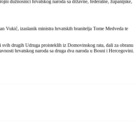
jni dužnosnici hrvatskog naroda sa državne, federalne, županijske,
van Vukić, izaslanik ministra hrvatskih branitelja Tome Medveda te
o i svih drugih Udruga proisteklih iz Domovinskog rata, dali za obranu
pravnosti hrvatskog naroda sa druga dva naroda u Bosni i Hercegovini.