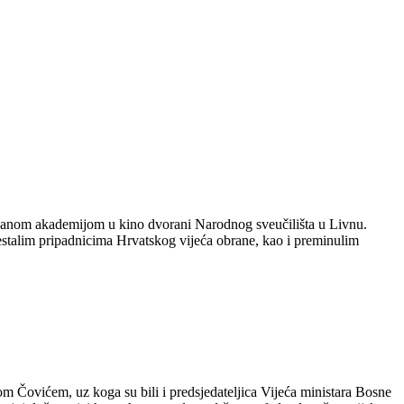
večanom akademijom u kino dvorani Narodnog sveučilišta u Livnu.
nestalim pripadnicima Hrvatskog vijeća obrane, kao i preminulim
Čovićem, uz koga su bili i predsjedateljica Vijeća ministara Bosne