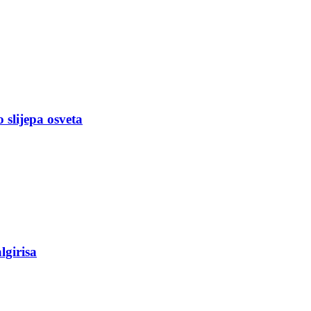
slijepa osveta
lgirisa