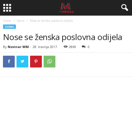
Home
Scena
Nose se ženska poslovna odijela
SCENA
Nose se ženska poslovna odijela
By
Novinar MM
-
28. travnja 2017.
2869
0