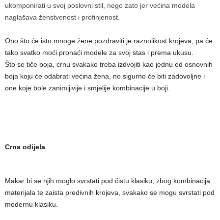
ukomponirati u svoj poslovni stil, nego zato jer većina modela
naglašava ženstvenost i profinjenost.
Ono što će isto mnoge žene pozdraviti je raznolikost krojeva, pa će
tako svatko moći pronaći modele za svoj stas i prema ukusu.
Što se tiče boja, crnu svakako treba izdvojiti kao jednu od osnovnih
boja koju će odabrati većina žena, no sigurno će biti zadovoljne i
one koje bole zanimljivije i smjelije kombinacije u boji.
Crna odijela
Makar bi se njih moglo svrstati pod čistu klasiku, zbog kombinacija
materijala te zaista predivnih krojeva, svakako se mogu svrstati pod
modernu klasiku.