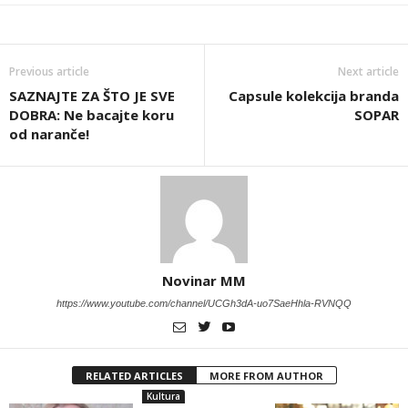
Previous article
Next article
SAZNAJTE ZA ŠTO JE SVE
Capsule kolekcija branda
DOBRA: Ne bacajte koru
SOPAR
od naranče!
Novinar MM
https://www.youtube.com/channel/UCGh3dA-uo7SaeHhla-RVNQQ
RELATED ARTICLES
MORE FROM AUTHOR
Kultura