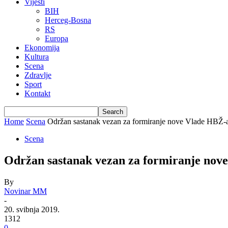
Vijesti
BIH
Herceg-Bosna
RS
Europa
Ekonomija
Kultura
Scena
Zdravlje
Sport
Kontakt
Home
Scena
Održan sastanak vezan za formiranje nove Vlade HBŽ-
Scena
Održan sastanak vezan za formiranje nov
By
Novinar MM
-
20. svibnja 2019.
1312
0