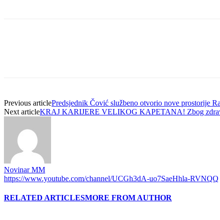
Previous article
Predsjednik Čović službeno otvorio nove prostorije R
Next article
KRAJ KARIJERE VELIKOG KAPETANA! Zbog zdravstven
Novinar MM
https://www.youtube.com/channel/UCGh3dA-uo7SaeHhla-RVNQQ
RELATED ARTICLES
MORE FROM AUTHOR