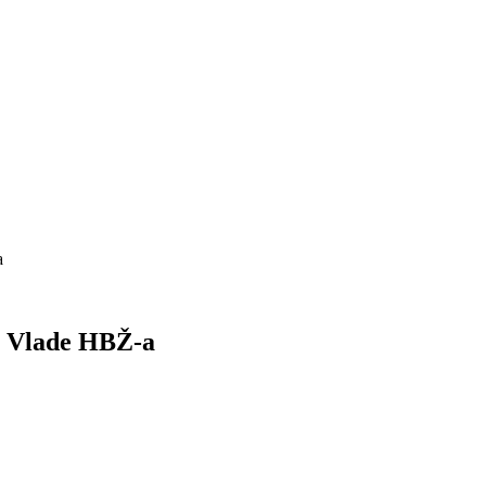
a
e Vlade HBŽ-a