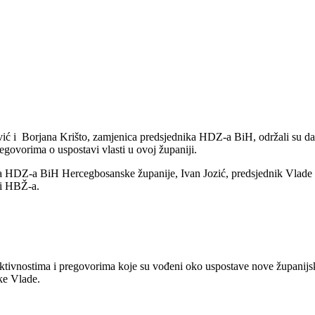
ć i Borjana Krišto, zamjenica predsjednika HDZ-a BiH, održali su dan
pregovorima o uspostavi vlasti u ovoj županiji.
ra HDZ-a BiH Hercegbosanske županije, Ivan Jozić, predsjednik Vlade
di HBŽ-a.
e aktivnostima i pregovorima koje su vođeni oko uspostave nove županijsk
ke Vlade.