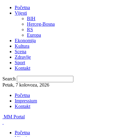
Početna
Vijesti
BIH
Herceg-Bosna
RS
Europa
Ekonomija
Kultura
Scena
Zdravlje
Sport
Kontakt
Search
Petak, 7 kolovoza, 2026
Početna
Impressium
Kontakt
MM Portal
Početna