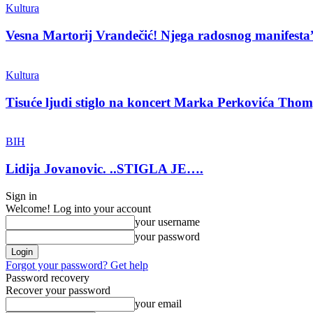
Kultura
Vesna Martorij Vrandečić! Njega radosnog manifesta
Kultura
Tisuće ljudi stiglo na koncert Marka Perkovića Tho
BIH
Lidija Jovanovic. ..STIGLA JE….
Sign in
Welcome! Log into your account
your username
your password
Forgot your password? Get help
Password recovery
Recover your password
your email