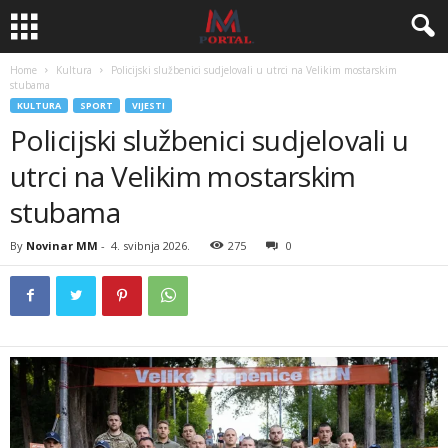
Home
Kultura
Policijski službenici sudjelovali u utrci na Velikim mostarskim
stubama
KULTURA
SPORT
VIJESTI
Policijski službenici sudjelovali u
utrci na Velikim mostarskim
stubama
By
Novinar MM
-
4. svibnja 2026.
275
0