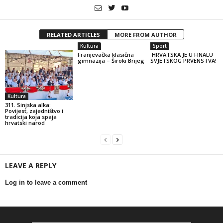
RELATED ARTICLES
MORE FROM AUTHOR
Kultura
Sport
Franjevačka klasična
HRVATSKA JE U FINALU
gimnazija – Široki Brijeg
SVJETSKOG PRVENSTVA!
Kultura
311. Sinjska alka:
Povijest, zajedništvo i
tradicija koja spaja
hrvatski narod
LEAVE A REPLY
Log in to leave a comment