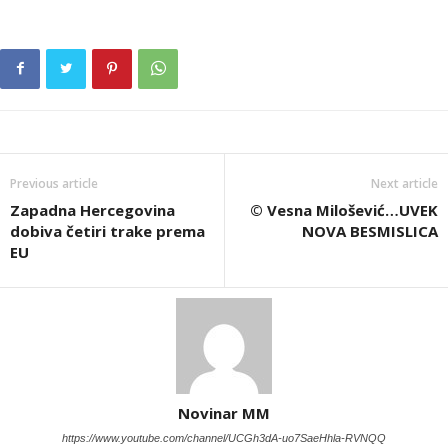
Previous article
Next article
Zapadna Hercegovina
© Vesna Milošević…UVEK
dobiva četiri trake prema
NOVA BESMISLICA
EU
Novinar MM
https://www.youtube.com/channel/UCGh3dA-uo7SaeHhla-RVNQQ