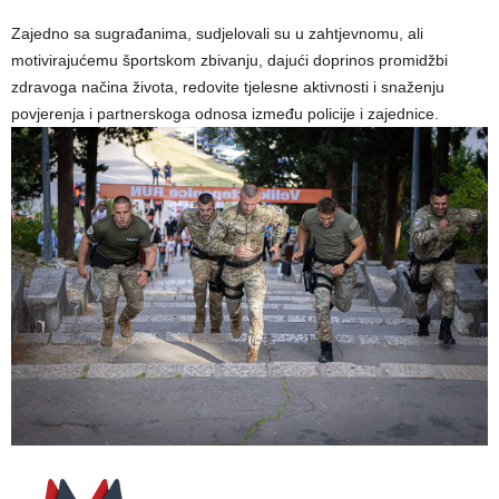
Zajedno sa sugrađanima, sudjelovali su u zahtjevnomu, ali
motivirajućemu športskom zbivanju, dajući doprinos promidžbi
zdravoga načina života, redovite tjelesne aktivnosti i snaženju
povjerenja i partnerskoga odnosa između policije i zajednice.