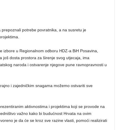
 prepoznali potrebe povratnika, a na susretu je
projektima.
ke izbore u Regionalnom odboru HDZ-a BiH Posavina,
 još dosta prostora za širenje svog utjecaja, ima
rvatskog naroda i ostvarenje njegove pune ravnopravnosti u
trajno i zajedničkim snagama možemo ostvariti sve
prezentiranim aktivnostima i projektima koji se provode na
ajedništvo važno kako bi budućnost Hrvata na ovim
ovoreno je da će se kroz sve razine vlasti, pomoći realizirati