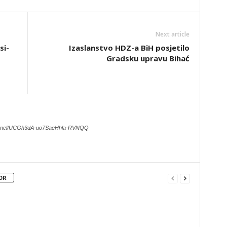
Next article
si-
Izaslanstvo HDZ-a BiH posjetilo
Gradsku upravu Bihać
hannel/UCGh3dA-uo7SaeHhla-RVNQQ
OR