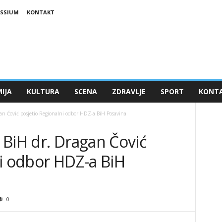
ESSIUM
KONTAKT
IJA
KULTURA
SCENA
ZDRAVLJE
SPORT
KONT
an Čović posjetio Regionalni odbor HDZ-a BiH Posavina
 BiH dr. Dragan Čović
ni odbor HDZ-a BiH
0