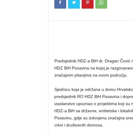
Predsjednik HDZ-a BiH dr. Dragan Čović n
HDZ BiH Posavina na kojoj je razgovarano 
značajnim pitanjima na ovom području.
Sjednicu koja je održana u domu Hrvatsko
predsjednik RO HDZ BiH Posavina i dopred
izaslanstvo upoznao o projektima koji su 
HDZ-a BiH sa državne, entitetske i lokalnih 
Posavinu, gdje su izdvojena značajna sre
crkvi i društvenih domova.