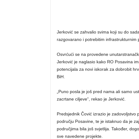
Jerković se zahvalio svima koji su do sada
razgovarano i potrebitim infrastrukturnim 
Osvrćući se na provedene unutarstranač
Jerković je naglasio kako RO Posavina ima
potencijala za novi iskorak za dobrobit h
BiH.
„Puno posla je još pred nama ali samo us
zacrtane ciljeve“, rekao je Jerković.
Predsjednik Čović izrazio je zadovoljstvo 
području Posavine, te je istaknuo da je z
područjima bila još svjetlija. Također, dog
sve navedene projekte.