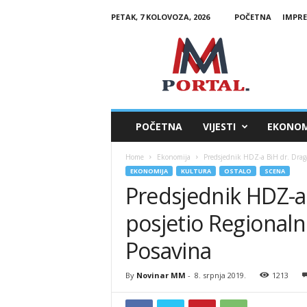
PETAK, 7 KOLOVOZA, 2026
POČETNA
IMPR
M
M
P
o
r
t
a
POČETNA
VIJESTI
EKONOM
l
Home
Ekonomija
Predsjednik HDZ-a BiH dr. Drag
EKONOMIJA
KULTURA
OSTALO
SCENA
Predsjednik HDZ-a
posjetio Regional
Posavina
By
Novinar MM
-
8. srpnja 2019.
1213