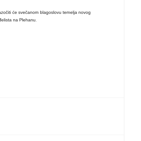
zočiti će svečanom blagoslovu temelja novog
elista na Plehanu.