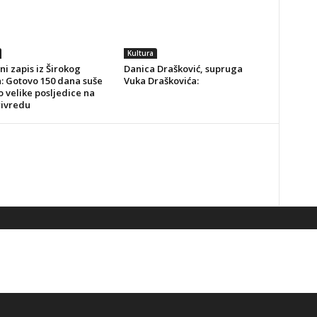
Kultura
ni zapis iz Širokog
Danica Drašković, supruga
a: Gotovo 150 dana suše
Vuka Draškovića:
o velike posljedice na
rivredu