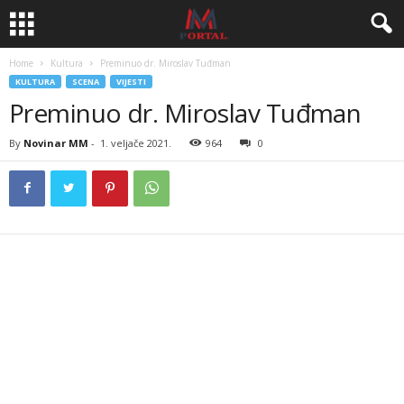
Home
Kultura
Preminuo dr. Miroslav Tuđman
KULTURA
SCENA
VIJESTI
Preminuo dr. Miroslav Tuđman
By
Novinar MM
-
1. veljače 2021.
964
0