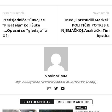
Previous article
Next article
Predsjedniče “Čuvaj se
Mediji presudili Merkel”
“Prijatelja” koji Šute
POLITIČKI POTRES U
….Opasni su “gledaju” u
NJEMAČKOJ:Analitički Tim
Oči
bpz.ba
Novinar MM
https://www.youtube.com/channel/UCGh3dA-uo7SaeHhla-RVNQQ
RELATED ARTICLES
MORE FROM AUTHOR
Kultura
Povijesni zapis iz