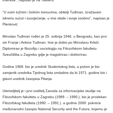
“U ovim tužnim i bolnim trenucima, obitelji Tuđman, izražavam
iskrenu sućut i suosjećanje, u ime vlade i svoje osobno”, napisao je
Plenković
Miroslav Tuđman rođen je 25. svibnja 1946. u Beogradu, kao prvi
sin Franje i Ankice Tuđman. Ime je dobio po Miroslavu Krleži.
Diplomirao je filozofiju i sociologiju na Filozofskom fakultetu
Sveučilišta u Zagrebu gdje je magistrirao i doktorirao.
Godine 1968. bio je urednik Studentskog lista, a potom je bio
zamjenik urednika Tjednog lista omladine da bi 1971. godine bio i
glavni urednik časopisa Pitanja.
Utemeljitelj je i prvi voditelj Zavoda za informacijske studije na
Filozofskom fakultetu u Zagrebu (1989. – 1990.), bio je prodekan
Filozofskog fakulteta (1990. – 1991.). a godine 2000. pokreće
međunarodni časopis National Security and the Future, kojemu je