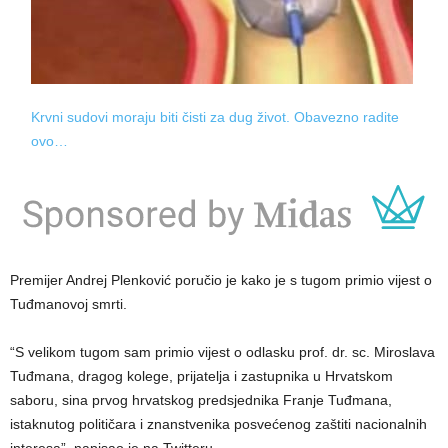
Krvni sudovi moraju biti čisti za dug život. Obavezno radite
ovo…
Premijer Andrej Plenković poručio je kako je s tugom primio vijest o
Tuđmanovoj smrti.
“S velikom tugom sam primio vijest o odlasku prof. dr. sc. Miroslava
Tuđmana, dragog kolege, prijatelja i zastupnika u Hrvatskom
saboru, sina prvog hrvatskog predsjednika Franje Tuđmana,
istaknutog političara i znanstvenika posvećenog zaštiti nacionalnih
interesa”, napisao je na Twitteru.