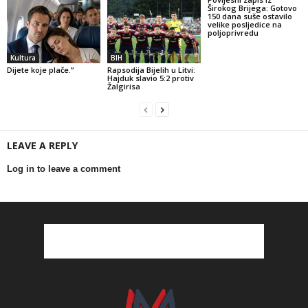
Širokog Brijega: Gotovo
150 dana suše ostavilo
velike posljedice na
poljoprivredu
Kultura
BIH
Dijete koje plače.”
Rapsodija Bijelih u Litvi:
Hajduk slavio 5:2 protiv
Žalgirisa
LEAVE A REPLY
Log in to leave a comment