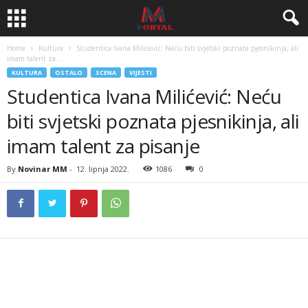
Home
Kultura
Studentica Ivana Milićević: Neću biti svjetski poznata pjesnikinja, ali
imam talent za...
KULTURA
OSTALO
SCENA
VIJESTI
Studentica Ivana Milićević: Neću
biti svjetski poznata pjesnikinja, ali
imam talent za pisanje
By
Novinar MM
-
12. lipnja 2022.
1086
0