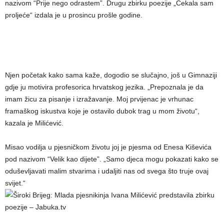
nazivom “Prije nego odrastem”. Drugu zbirku poezije „Čekala sam
proljeće“ izdala je u prosincu prošle godine.
Njen početak kako sama kaže, dogodio se slučajno, još u Gimnaziji
gdje ju motivira profesorica hrvatskog jezika. „Prepoznala je da
imam žicu za pisanje i izražavanje. Moj prvijenac je vrhunac
framaškog iskustva koje je ostavilo dubok trag u mom životu“,
kazala je Milićević.
Misao vodilja u pjesničkom životu joj je pjesma od Enesa Kiševića
pod nazivom “Velik kao dijete”. „Samo djeca mogu pokazati kako se
oduševljavati malim stvarima i udaljiti nas od svega što truje ovaj
svijet.“