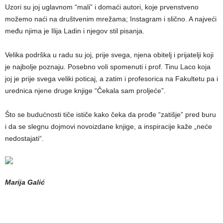
Uzori su joj uglavnom “mali” i domaći autori, koje prvenstveno
možemo naći na društvenim mrežama; Instagram i slično. A najveći
među njima je Ilija Ladin i njegov stil pisanja.
Velika podrška u radu su joj, prije svega, njena obitelj i prijatelji koji
je najbolje poznaju. Posebno voli spomenuti i prof. Tinu Laco koja
joj je prije svega veliki poticaj, a zatim i profesorica na Fakultetu pa i
urednica njene druge knjige “Čekala sam proljeće”.
Što se budućnosti tiče ističe kako čeka da prođe “zatišje” pred buru
i da se slegnu dojmovi novoizdane knjige, a inspiracije kaže „neće
nedostajati“.
Marija Galić