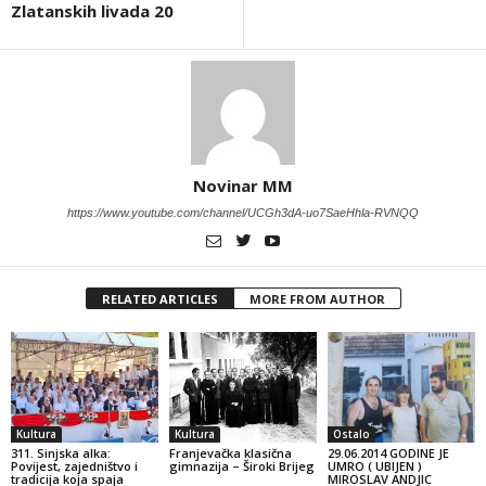
Zlatanskih livada 20
Novinar MM
https://www.youtube.com/channel/UCGh3dA-uo7SaeHhla-RVNQQ
RELATED ARTICLES
MORE FROM AUTHOR
Kultura
Kultura
Ostalo
311. Sinjska alka:
Franjevačka klasična
29.06.2014 GODINE JE
Povijest, zajedništvo i
gimnazija – Široki Brijeg
UMRO ( UBIJEN )
tradicija koja spaja
MIROSLAV ANDJIC