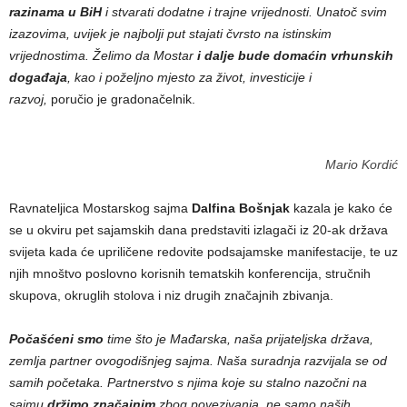
razinama u BiH
i stvarati dodatne i trajne vrijednosti. Unatoč svim
izazovima, uvijek je najbolji put stajati čvrsto na istinskim
vrijednostima. Želimo da Mostar
i dalje bude domaćin vrhunskih
događaja
, kao i poželjno mjesto za život, investicije i
razvoj,
poručio je gradonačelnik.
Mario Kordić
Ravnateljica Mostarskog sajma
Dalfina Bošnjak
kazala je kako će
se u okviru pet sajamskih dana predstaviti izlagači iz 20-ak država
svijeta kada će upriličene redovite podsajamske manifestacije, te uz
njih mnoštvo poslovno korisnih tematskih konferencija, stručnih
skupova, okruglih stolova i niz drugih značajnih zbivanja.
Počašćeni smo
time što je Mađarska, naša prijateljska država,
zemlja partner ovogodišnjeg sajma. Naša suradnja razvijala se od
samih početaka. Partnerstvo s njima koje su stalno nazočni na
sajmu
držimo značajnim
zbog povezivanja, ne samo naših