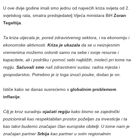
U ove dvije godine imali smo jednu od najvećih kriza svijeta od 2.
svjetskog rata, smatra predsjedatelj Vijeća ministara BiH
Zoran
Tegeltija
.
Ta kriza utjecala je, pored zdravstvenog sektora, i na ekonomiju i
ekonomske aktivnosti.
Kriza je ukazala
da se u neizvjesnim
vremenima možemo osloniti samo na sebe i svoje resurse i
kapacitete, ali i podršku i pomoć sebi najbližih, misleći pri tome na
regiju.
Sačuvali smo
naš zdravstveni sustav, radna mjesta i
gospodarstvo. Potrebno je iz toga izvući pouke,
dodao je on.
Ističe kako se danas susrećemo s
globalnim problemom
inflacije
.
Cilj je kroz suradnju
ojačati regiju
kako bismo se zajednički
pozicionirali kao respektabilan prostor poželjan za investicije i ta
kao takvi budemo značajan član europske obitelji. U tome nam je
značajan partner
Srbija
kao partner u svim regionalnim