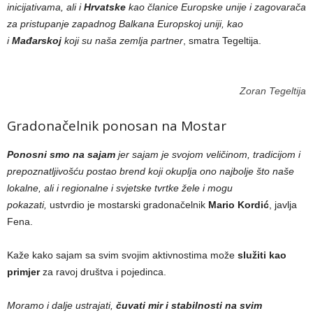
inicijativama, ali i
Hrvatske
kao članice Europske unije i zagovarača
za pristupanje zapadnog Balkana Europskoj uniji, kao
i
Mađarskoj
koji su naša zemlja partner
, smatra Tegeltija.
Zoran Tegeltija
Gradonačelnik ponosan na Mostar
Ponosni smo na sajam
jer sajam je svojom veličinom, tradicijom i
prepoznatljivošću postao brend koji okuplja ono najbolje što naše
lokalne, ali i regionalne i svjetske tvrtke žele i mogu
pokazati,
ustvrdio je mostarski gradonačelnik
Mario Kordić
, javlja
Fena.
Kaže kako sajam sa svim svojim aktivnostima može
služiti kao
primjer
za ravoj društva i pojedinca.
Moramo i dalje ustrajati,
čuvati mir i stabilnosti na svim