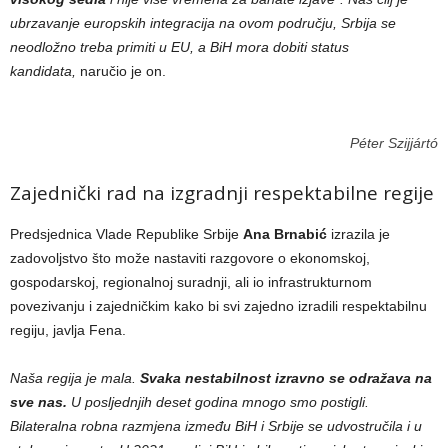
ubrzavanje europskih integracija na ovom području, Srbija se
neodložno treba primiti u EU, a BiH mora dobiti status
kandidata,
naručio je on.
Péter Szijjártó
Zajednički rad na izgradnji respektabilne regije
Predsjednica Vlade Republike Srbije
Ana Brnabić
izrazila je
zadovoljstvo što može nastaviti razgovore o ekonomskoj,
gospodarskoj, regionalnoj suradnji, ali io infrastrukturnom
povezivanju i zajedničkim kako bi svi zajedno izradili respektabilnu
regiju, javlja Fena.
Naša regija je mala.
Svaka nestabilnost izravno se odražava na
sve nas.
U posljednjih deset godina mnogo smo postigli.
Bilateralna robna razmjena između BiH i Srbije se udvostručila i u