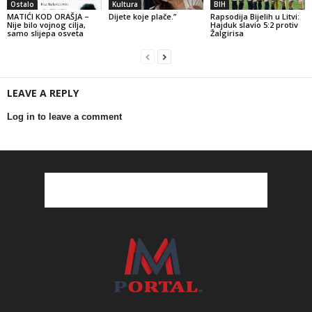
Ostalo
Kultura
BIH
MATIĆI KOD ORAŠJA –
Dijete koje plače.”
Rapsodija Bijelih u Litvi:
Nije bilo vojnog cilja,
Hajduk slavio 5:2 protiv
samo slijepa osveta
Žalgirisa
LEAVE A REPLY
Log in to leave a comment