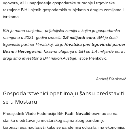
ugovora, ali i unaprjeđenje gospodarske suradnje i trgovinske
razmjene BiH i njenih gospodarskih subjekata s drugim zemljama i
tvrtkama.
BiH je nama susjedna, prijateljska zemlja s kojim je gospodarska
razmjena u 2021. godini iznosila
2.6 milijardi eura
. BiH je šesti
trgovinski partner Hrvatskoj, ali je
Hrvatska prvi trgovinski parner
Bosni i Hercegovini
. Izravna ulaganja u BiH su 1.4 milijarde eura i
drugi smo investitor u BiH nakon Austrije,
ističe Plenković.
Andrej Plenković
Gospodarstvenici opet imaju šansu predstaviti
se u Mostaru
Predsjednik Vlade Federacije BiH
Fadil Novalić
osvrnuo se na
stanku u održavanju mostarskog sajma zbog pandemije
koronavirusa naglasivši kako se pandemija odrazila i na ekonomiju.