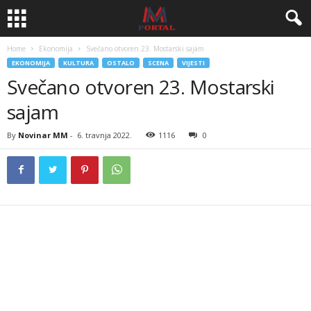
Home
Ekonomija
Svečano otvoren 23. Mostarski sajam
EKONOMIJA
KULTURA
OSTALO
SCENA
VIJESTI
Svečano otvoren 23. Mostarski
sajam
By
Novinar MM
-
6. travnja 2022.
1116
0