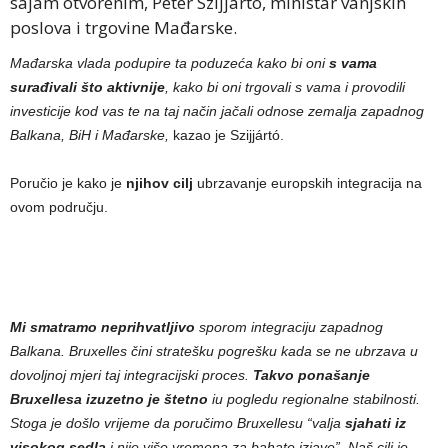
sajam otvorenim, Péter Szijjártó, ministar vanjskih
poslova i trgovine Mađarske.
Mađarska vlada podupire ta poduzeća kako bi oni
s vama
surađivali što aktivnije
, kako bi oni trgovali s vama i provodili
investicije kod vas te na taj način jačali odnose zemalja zapadnog
Balkana, BiH i Mađarske,
kazao je Szijjártó.
Poručio je kako je
njihov cilj
ubrzavanje europskih integracija na
ovom području.
Mi smatramo neprihvatljivo
sporom integraciju zapadnog
Balkana. Bruxelles čini stratešku pogrešku kada se ne ubrzava u
dovoljnoj mjeri taj integracijski proces.
Takvo ponašanje
Bruxellesa izuzetno je štetno
iu pogledu regionalne stabilnosti.
Stoga je došlo vrijeme da poručimo Bruxellesu “valja
sjahati iz
visokog sedla
i nije više vremena za bahate izjave”. Naš cilj je