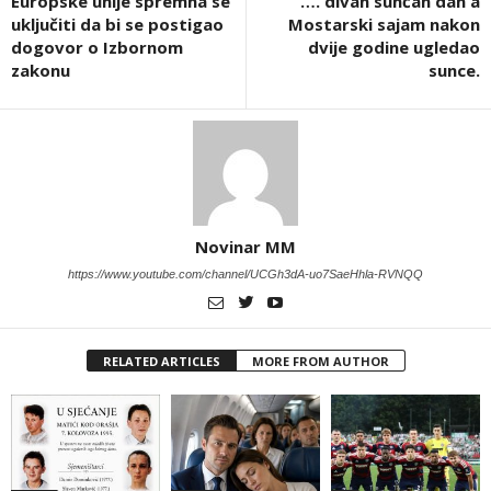
Europske unije spremna se
…. divan sunčan dan a
uključiti da bi se postigao
Mostarski sajam nakon
dogovor o Izbornom
dvije godine ugledao
zakonu
sunce.
Novinar MM
https://www.youtube.com/channel/UCGh3dA-uo7SaeHhla-RVNQQ
RELATED ARTICLES
MORE FROM AUTHOR