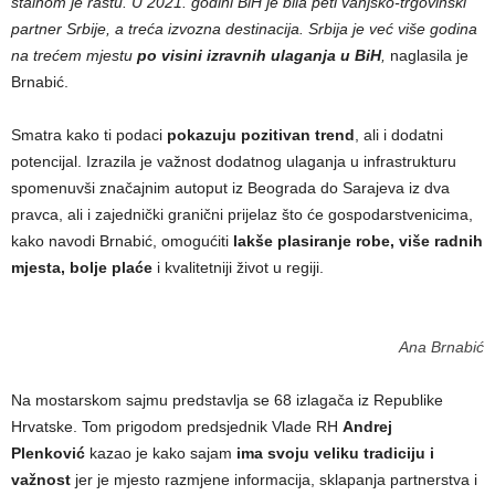
stalnom je rastu. U 2021. godini BiH je bila peti vanjsko-trgovinski
partner Srbije, a treća izvozna destinacija. Srbija je već više godina
na trećem mjestu
po visini izravnih ulaganja u BiH
,
naglasila je
Brnabić.
Smatra kako ti podaci
pokazuju pozitivan trend
, ali i dodatni
potencijal. Izrazila je važnost dodatnog ulaganja u infrastrukturu
spomenuvši značajnim autoput iz Beograda do Sarajeva iz dva
pravca, ali i zajednički granični prijelaz što će gospodarstvenicima,
kako navodi Brnabić, omogućiti
lakše plasiranje robe, više radnih
mjesta, bolje plaće
i kvalitetniji život u regiji.
Ana Brnabić
Na mostarskom sajmu predstavlja se 68 izlagača iz Republike
Hrvatske. Tom prigodom predsjednik Vlade RH
Andrej
Plenković
kazao je kako sajam
ima svoju veliku tradiciju i
važnost
jer je mjesto razmjene informacija, sklapanja partnerstva i