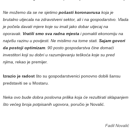
Ne možemo da se ne sjetimo
pošasti koronavrusa
koja je
brutalno utjecala na zdravstveni sektor, ali i na gospodarstvo. Vlada
je počela davati mjere koje su imali jako dobar utjecaj na
oporavak.
Vratili smo sva radna mjesta
i pomakli ekonomiju na
najvišu razinu u povijesti. Ne mislimo na tome stati.
Sajam govori
da postoji optimizam
. 90 posto gospodarstva čine domaći
investitori koji su dobri u razumijevanju teškoća koje su pred
njima,
rekao je premijer.
Izrazio je radost
što su gospodarstvenici ponovno dobili šansu
predstaviti se u Mostaru.
Neka ovo bude dobra poslovna prilika koja će rezultirati sklapanjem
što većeg broja potpisanih ugovora
, poručio je Novalić.
Fadil Novalić