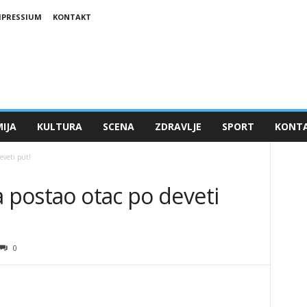
MPRESSIUM
KONTAKT
IJA
KULTURA
SCENA
ZDRAVLJE
SPORT
KONT
eveti put!
a postao otac po deveti
0