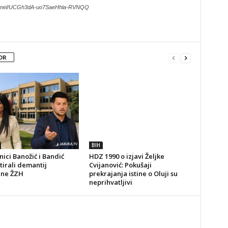
hannel/UCGh3dA-uo7SaeHhla-RVNQQ
OR
BIH
ici Banožić i Bandić
HDZ 1990 o izjavi Željke
irali demantij
Cvijanović: Pokušaji
ine ŽZH
prekrajanja istine o Oluji su
neprihvatljivi