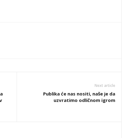
Next article
na
Publika će nas nositi, naše je da
v
uzvratimo odličnom igrom