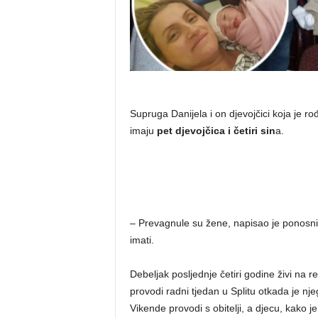
Supruga Danijela i on djevojčici koja je ro
imaju
pet djevojčica i četiri sin
a.
– Prevagnule su žene, napisao je ponosni tat
imati.
Debeljak posljednje četiri godine živi na r
provodi radni tjedan u Splitu otkada je nj
Vikende provodi s obitelji, a djecu, kako 