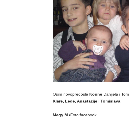
Osim novopredošle
Korine
Danijela i Tomi
Klare, Lede, Anastazije
i
Tomislava.
Megy M./
Foto:facebook