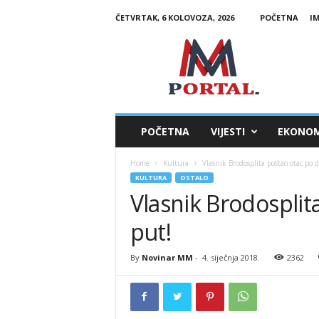
ČETVRTAK, 6 KOLOVOZA, 2026
POČETNA
I
M
M
P
o
r
t
a
POČETNA
VIJESTI
EKONOM
l
Home
Kultura
Vlasnik Brodosplita postao otac po d
KULTURA
OSTALO
Vlasnik Brodosplit
put!
By
Novinar MM
-
4. siječnja 2018.
2362