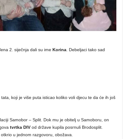
đena 2. siječnja dali su ime
Korina
. Debeljaci tako sad
a, koji je više puta isticao koliko voli djecu te da će ih još
elaciji Samobor – Split. Dok mu je obitelj u Samoboru, on
egova
tvrtka DIV
od države kupila posrnuli Brodosplit.
je otkrio u jednom razgovoru, obožava.