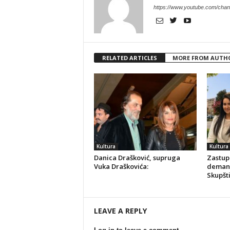
https://www.youtube.com/c
RELATED ARTICLES
MORE FROM AUTH
Kultura
Kultura
Danica Drašković, supruga
Zastupn
Vuka Draškovića:
demant
Skupšt
LEAVE A REPLY