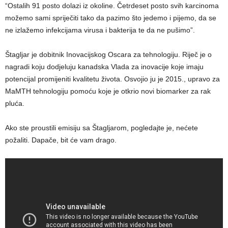
“Ostalih 91 posto dolazi iz okoline. Četrdeset posto svih karcinoma
možemo sami spriječiti tako da pazimo što jedemo i pijemo, da se
ne izlažemo infekcijama virusa i bakterija te da ne pušimo”.
Štagljar je dobitnik Inovacijskog Oscara za tehnologiju. Riječ je o
nagradi koju dodjeluju kanadska Vlada za inovacije koje imaju
potencijal promijeniti kvalitetu života. Osvojio ju je 2015., upravo za
MaMTH tehnologiju pomoću koje je otkrio novi biomarker za rak
pluća.
Ako ste proustili emisiju sa Štagljarom, pogledajte je, nećete
požaliti. Dapače, bit će vam drago.