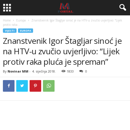
Home
Europa
Znanstvenik Igor Štagljar sinoć je na HTV-u zvučio uvjerljivo: “Lijek
protiv raka...
VIJESTI
EUROPA
Znanstvenik Igor Štagljar sinoć je
na HTV-u zvučio uvjerljivo: “Lijek
protiv raka pluća je spreman”
By
Novinar MM
-
4. siječnja 2018.
1833
0