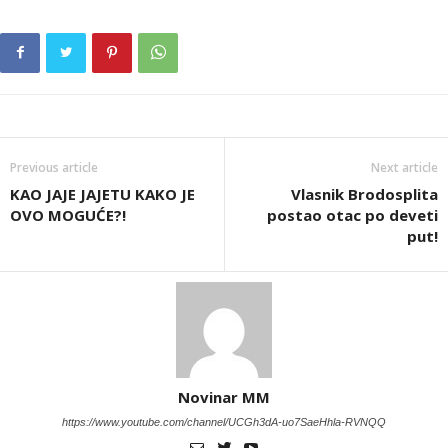
Previous article
Next article
KAO JAJE JAJETU KAKO JE
Vlasnik Brodosplita
OVO MOGUĆE?!
postao otac po deveti
put!
Novinar MM
https://www.youtube.com/channel/UCGh3dA-uo7SaeHhla-RVNQQ