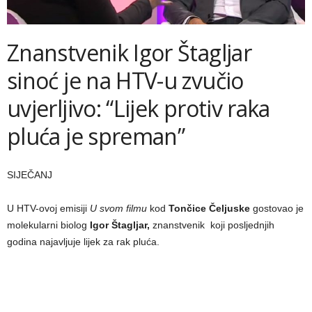
Znanstvenik Igor Štagljar
sinoć je na HTV-u zvučio
uvjerljivo: “Lijek protiv raka
pluća je spreman”
SIJEČANJ
U HTV-ovoj emisiji
U svom filmu
kod
Tončice Čeljuske
gostovao je
molekularni biolog
Igor Štagljar,
znanstvenik koji posljednjih
godina najavljuje lijek za rak pluća.