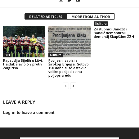
RELATED ARTICLES
MORE FROM AUTHOR
Kultura
Zastupnici Banožić i
Bandić demantirali
demantij Skupštine ŽZH
BIH
Kultura
Rapsodija Bijelih u Litvi:
Povijesni zapis iz
Hajduk slavio 5:2 protiv
Širokog Brijega: Gotovo
Žalgirisa
150 dana suše ostavilo
velike posljedice na
poljoprivredu
LEAVE A REPLY
Log in to leave a comment