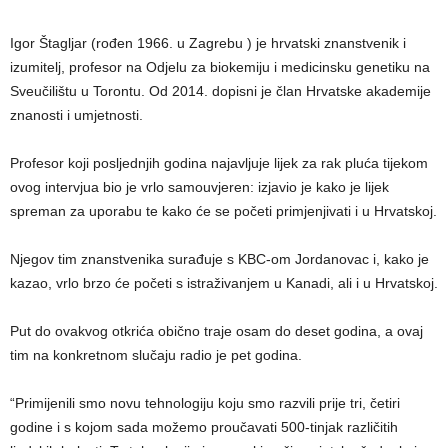
Igor Štagljar (rođen 1966. u Zagrebu ) je hrvatski znanstvenik i
izumitelj, profesor na Odjelu za biokemiju i medicinsku genetiku na
Sveučilištu u Torontu. Od 2014. dopisni je član Hrvatske akademije
znanosti i umjetnosti.
Profesor koji posljednjih godina najavljuje lijek za rak pluća tijekom
ovog intervjua bio je vrlo samouvjeren: izjavio je kako je lijek
spreman za uporabu te kako će se početi primjenjivati i u Hrvatskoj.
Njegov tim znanstvenika surađuje s KBC-om Jordanovac i, kako je
kazao, vrlo brzo će početi s istraživanjem u Kanadi, ali i u Hrvatskoj.
Put do ovakvog otkrića obično traje osam do deset godina, a ovaj
tim na konkretnom slučaju radio je pet godina.
“Primijenili smo novu tehnologiju koju smo razvili prije tri, četiri
godine i s kojom sada možemo proučavati 500-tinjak različitih