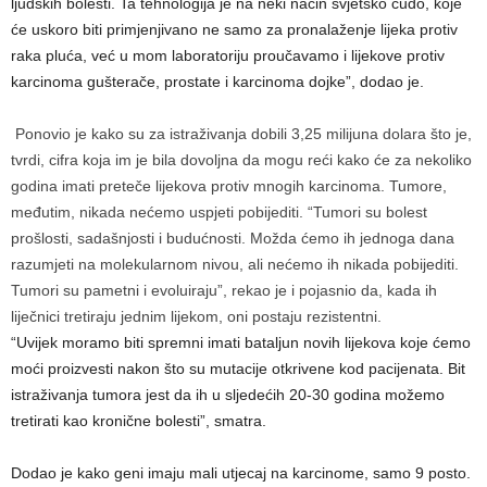
ljudskih bolesti. Ta tehnologija je na neki način svjetsko čudo, koje
će uskoro biti primjenjivano ne samo za pronalaženje lijeka protiv
raka pluća, već u mom laboratoriju proučavamo i lijekove protiv
karcinoma gušterače, prostate i karcinoma dojke”, dodao je.
Ponovio je kako su za istraživanja dobili 3,25 milijuna dolara što je,
tvrdi, cifra koja im je bila dovoljna da mogu reći kako će za nekoliko
godina imati preteče lijekova protiv mnogih karcinoma. Tumore,
međutim, nikada nećemo uspjeti pobijediti. “Tumori su bolest
prošlosti, sadašnjosti i budućnosti. Možda ćemo ih jednoga dana
razumjeti na molekularnom nivou, ali nećemo ih nikada pobijediti.
Tumori su pametni i evoluiraju”, rekao je i pojasnio da, kada ih
liječnici tretiraju jednim lijekom, oni postaju rezistentni.
“Uvijek moramo biti spremni imati bataljun novih lijekova koje ćemo
moći proizvesti nakon što su mutacije otkrivene kod pacijenata. Bit
istraživanja tumora jest da ih u sljedećih 20-30 godina možemo
tretirati kao kronične bolesti”, smatra.
Dodao je kako geni imaju mali utjecaj na karcinome, samo 9 posto.