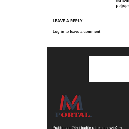
ostavil
poljop
LEAVE A REPLY
Log in to leave a comment
Pratite nas 24h i budite u toku sa svježim