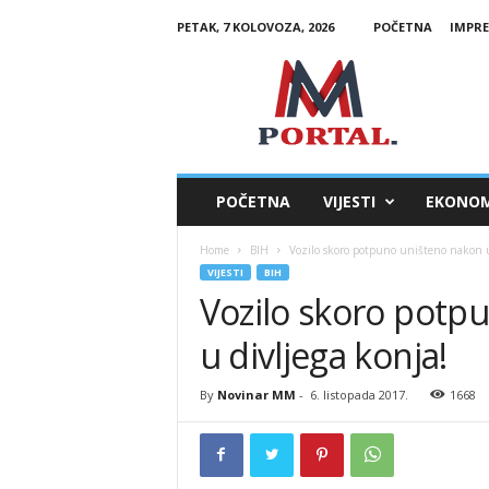
PETAK, 7 KOLOVOZA, 2026
POČETNA
IMPR
M
M
P
o
r
t
a
POČETNA
VIJESTI
EKONOM
l
Home
BIH
Vozilo skoro potpuno uništeno nakon u
VIJESTI
BIH
Vozilo skoro potp
u divljega konja!
By
Novinar MM
-
6. listopada 2017.
1668