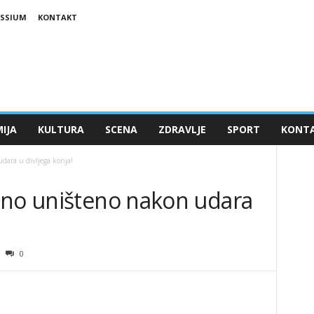
ESSIUM
KONTAKT
IJA
KULTURA
SCENA
ZDRAVLJE
SPORT
KONT
dara u divljega konja!
uno uništeno nakon udara
0