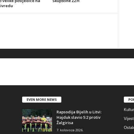
o velike posljedice na
Skupštine ŽZH
rivredu
EVEN MORE NEWS
PO
Kultu
Rapsodija Bijelih u Litvi:
Hajduk slavio 5:2 protiv
Vijest
Žalgirisa
Ostal
7. kolovoza 2026.