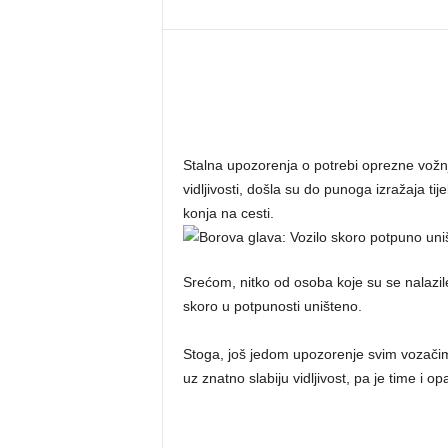
Stalna upozorenja o potrebi oprezne vožnj
vidljivosti, došla su do punoga izražaja t
konja na cesti.
Srećom, nitko od osoba koje su se nalazile 
skoro u potpunosti uništeno.
Stoga, još jedom upozorenje svim vozačima
uz znatno slabiju vidljivost, pa je time i o