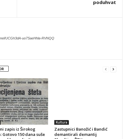
poduhvat
hannel/UCGh3dA-uo7SaeHhla-RVNQQ
OR
Kultura
ni zapis iz Širokog
Zastupnici Banožić i Bandić
a: Gotovo 150 dana suše
demantirali demantij