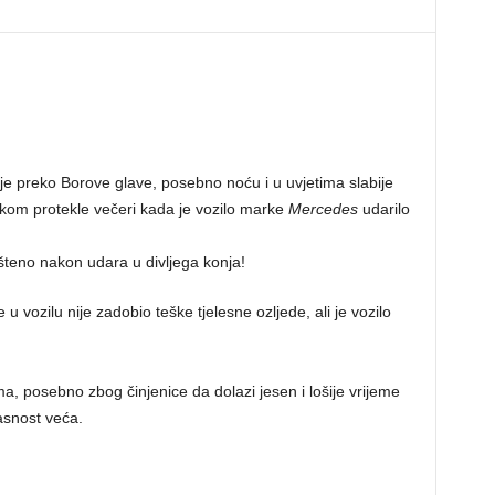
e preko Borove glave, posebno noću i u uvjetima slabije
ijekom protekle večeri kada je vozilo marke
Mercedes
udarilo
u vozilu nije zadobio teške tjelesne ozljede, ali je vozilo
, posebno zbog činjenice da dolazi jesen i lošije vrijeme
pasnost veća.