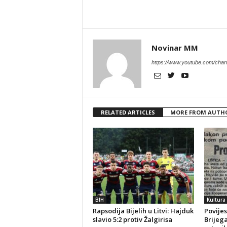
Novinar MM
https://www.youtube.com/c
RELATED ARTICLES
MORE FROM AUTH
BIH
Kultura
Rapsodija Bijelih u Litvi: Hajduk
Povijes
slavio 5:2 protiv Žalgirisa
Brijeg