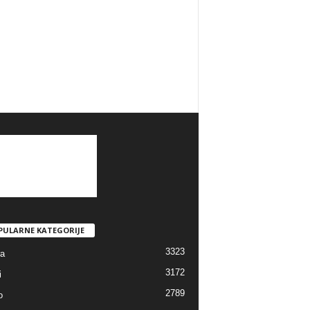
PULARNE KATEGORIJE
3323
ra
3172
i
2789
o