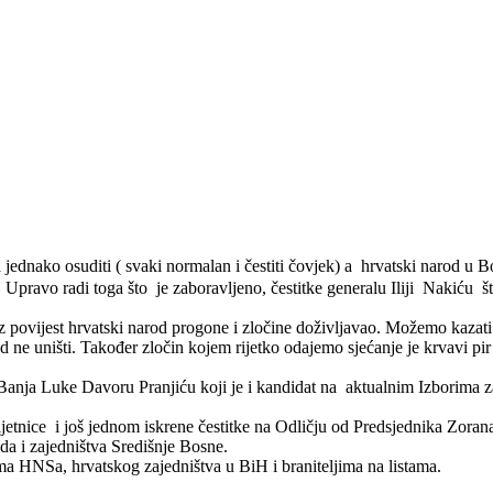
 jednako osuditi ( svaki normalan i čestiti čovjek) a hrvatski narod u 
. Upravo radi toga što je zaboravljeno, čestitke generalu Iliji Nakiću 
 povijest hrvatski narod progone i zločine doživljavao. Možemo kazati
kad ne uništi. Također zločin kojem rijetko odajemo sjećanje je krvavi 
nja Luke Davoru Pranjiću koji je i kandidat na aktualnim Izborima z
ljetnice i još jednom iskrene čestitke na Odličju od Predsjednika Zor
a i zajedništva Središnje Bosne.
tama HNSa, hrvatskog zajedništva u BiH i braniteljima na listama.