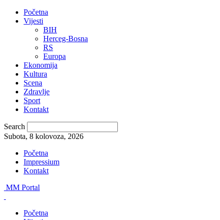
Početna
Vijesti
BIH
Herceg-Bosna
RS
Europa
Ekonomija
Kultura
Scena
Zdravlje
Sport
Kontakt
Search
Subota, 8 kolovoza, 2026
Početna
Impressium
Kontakt
MM Portal
Početna