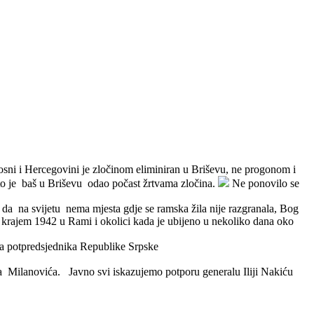
Bosni i Hercegovini je zločinom eliminiran u Briševu, ne progonom i
što je baš u Briševu odao počast žrtvama zločina.
Ne ponovilo se
 da na svijetu nema mjesta gdje se ramska žila nije razgranala, Bog
pir krajem 1942 u Rami i okolici kada je ubijeno u nekoliko dana oko
a potpredsjednika Republike Srpske
ana Milanovića. Javno svi iskazujemo potporu generalu Iliji Nakiću