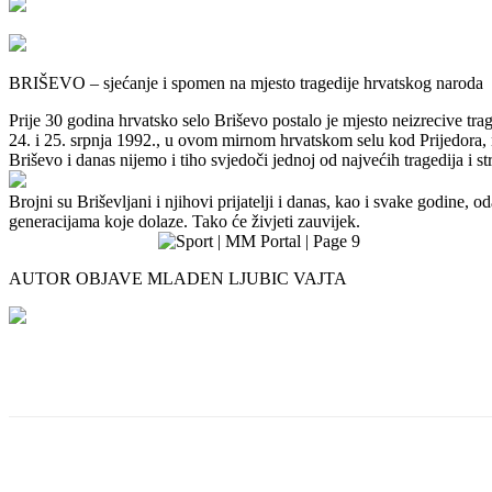
BRIŠEVO – sjećanje i spomen na mjesto tragedije hrvatskog naroda
Prije 30 godina hrvatsko selo Briševo postalo je mjesto neizrecive trag
24. i 25. srpnja 1992., u ovom mirnom hrvatskom selu kod Prijedora, n
Briševo i danas nijemo i tiho svjedoči jednoj od najvećih tragedija i 
Brojni su Briševljani i njihovi prijatelji i danas, kao i svake godine, 
generacijama koje dolaze. Tako će živjeti zauvijek.
AUTOR OBJAVE MLADEN LJUBIC VAJTA