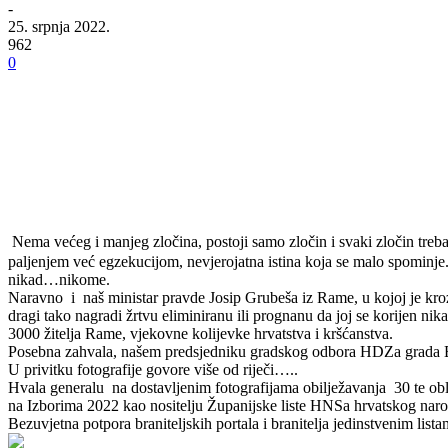
-
25. srpnja 2022.
962
0
Nema većeg i manjeg zločina, postoji samo zločin i svaki zločin treba
paljenjem već egzekucijom, nevjerojatna istina koja se malo spominje
nikad…nikome.
Naravno i naš ministar pravde Josip Grubeša iz Rame, u kojoj je kroz
dragi tako nagradi žrtvu eliminiranu ili prognanu da joj se korijen ni
3000 žitelja Rame, vjekovne kolijevke hrvatstva i kršćanstva.
Posebna zahvala, našem predsjedniku gradskog odbora HDZa grada Ba
U privitku fotografije govore više od riječi…..
Hvala generalu na dostavljenim fotografijama obilježavanja 30 te ob
na Izborima 2022 kao nositelju Županijske liste HNSa hrvatskog narod
Bezuvjetna potpora braniteljskih portala i branitelja jedinstvenim lis