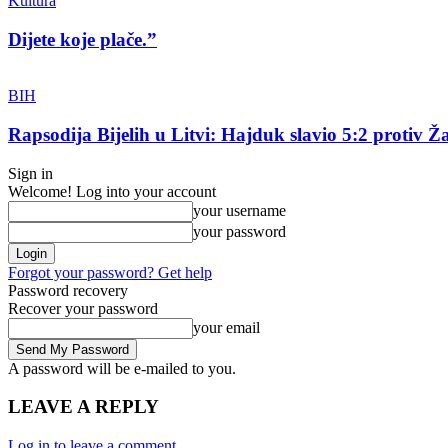
Kultura
Dijete koje plače.”
BIH
Rapsodija Bijelih u Litvi: Hajduk slavio 5:2 protiv Ža
Sign in
Welcome! Log into your account
your username
your password
Forgot your password? Get help
Password recovery
Recover your password
your email
A password will be e-mailed to you.
LEAVE A REPLY
Log in to leave a comment