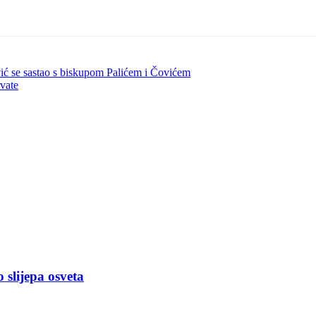
ić se sastao s biskupom Palićem i Čovićem
vate
slijepa osveta