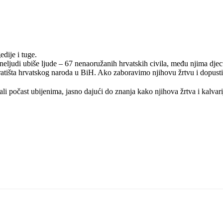
edije i tuge.
eljudi ubiše ljude – 67 nenaoružanih hrvatskih civila, među njima djecu
stratišta hrvatskog naroda u BiH. Ako zaboravimo njihovu žrtvu i dopusti
odali počast ubijenima, jasno dajući do znanja kako njihova žrtva i kalvar