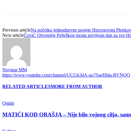
Previous article
Na početku jednodnevne posjete Hercegovini Plenkov
Next article
Čović: Otvorenje Pelješkog mosta povijesni dan za sve Hr
Novinar MM
https://www.youtube.com/channel/UCGh3dA-uo7SaeHhla-RVNQQ
RELATED ARTICLES
MORE FROM AUTHOR
Ostalo
MATIĆI KOD ORAŠJA – Nije bilo vojnog cilja, samo 