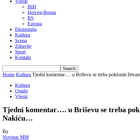
Vijesti
BIH
Herceg-Bosna
RS
Europa
Ekonomija
Kultura
Scena
Zdravlje
Sport
Kontakt
Home
Kultura
Tjedni komentar…. u Briševu se treba pokloniti žrtva
Kultura
Ostalo
Vijesti
Tjedni komentar…. u Briševu se treba pokl
Nakiću…
By
Novinar MM