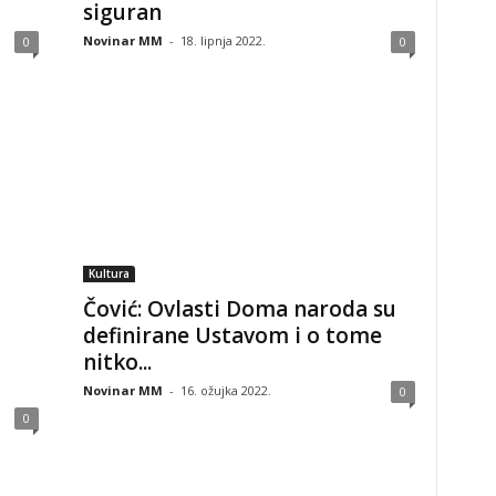
siguran
Novinar MM
-
18. lipnja 2022.
0
0
Kultura
Čović: Ovlasti Doma naroda su
definirane Ustavom i o tome
nitko...
Novinar MM
-
16. ožujka 2022.
0
0