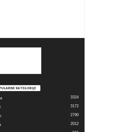
PULARNE KATEGORIJE
3324
ra
3172
i
2790
o
2012
a