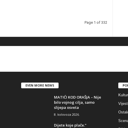
Page 1 of 332
EVEN MORE NEWS
PO
Kultu
MATIĆI KOD ORAŠJA – Nije
bilo vojnog cilja, samo
Vijest
slijepa osveta
Ostal
8. kolovoza 2026.
Scen
Dijete koje plače.”