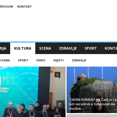
RESSIUM
KONTAKT
IJA
KULTURA
SCENA
ZDRAVLJE
SPORT
KONT
SCENA
SPORT
VIDEO
VIJESTI
ZDRAVLJE
0
TJEDNI KOMENTAR Čast je i 
biti suradnik u timu svjetske
modne...