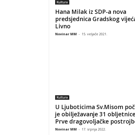
Kultura
Hana Milak iz SDP-a nova
predsjednica Gradskog vijeć
Livno
Novinar MM
-
15. veljače 2021.
Kultura
U Ljuboticima Sv.Misom poč
je obilježavanje 31 obljetnic
Prve dragovoljačke postrojbe
Novinar MM
-
17. srpnja 2022.