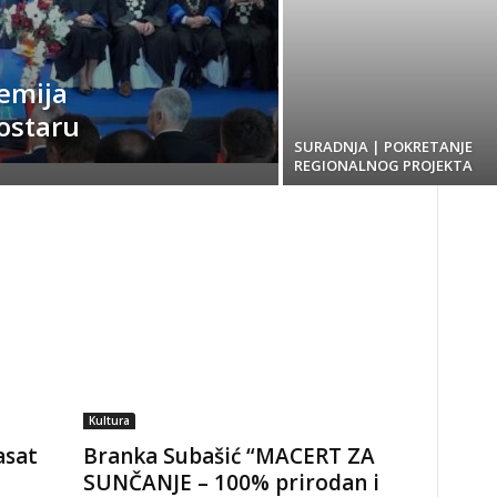
emija
ostaru
SURADNJA | POKRETANJE
REGIONALNOG PROJEKTA
Kultura
asat
Branka Subašić “MACERT ZA
SUNČANJE – 100% prirodan i