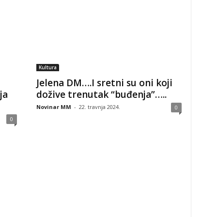
Kultura
Jelena DM….I sretni su oni koji
ja
dožive trenutak “buđenja”…..
Novinar MM
-
22. travnja 2024.
0
0