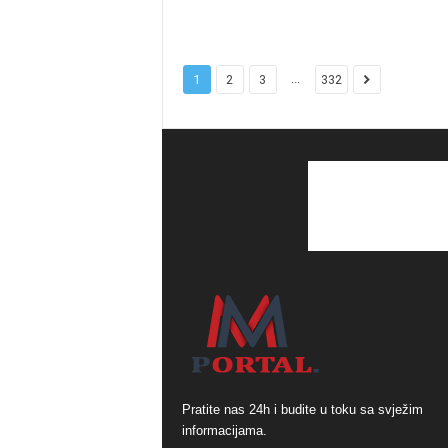
...
1
2
3
332
Pratite nas 24h i budite u toku sa svježim
informacijama.