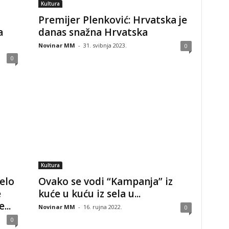
Kultura
Premijer Plenković: Hrvatska je
a
danas snažna Hrvatska
Novinar MM
-
31. svibnja 2023.
0
0
Kultura
elo
Ovako se vodi “Kampanja” iz
e
kuće u kuću iz sela u...
...
Novinar MM
-
16. rujna 2022.
0
0