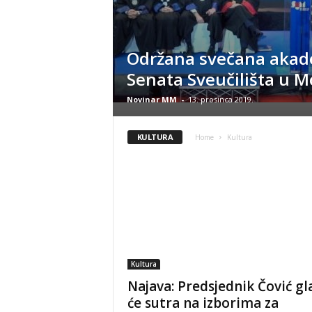
Održana svečana akad
Senata Sveučilišta u M
Novinar MM
-
13. prosinca 2019.
KULTURA
Home
Kultura
Kultura
Najava: Predsjednik Čović gl
će sutra na izborima za