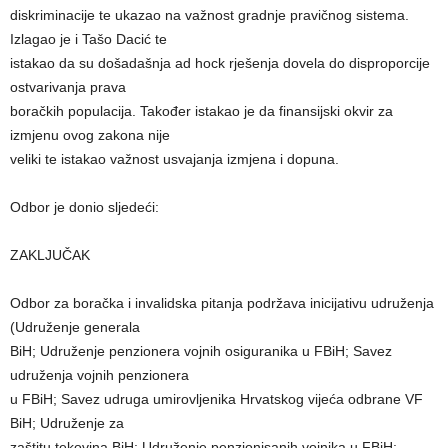
diskriminacije te ukazao na važnost gradnje pravičnog sistema.
Izlagao je i Tašo Dacić te
istakao da su došadašnja ad hock rješenja dovela do disproporcije
ostvarivanja prava
boračkih populacija. Također istakao je da finansijski okvir za
izmjenu ovog zakona nije
veliki te istakao važnost usvajanja izmjena i dopuna.
Odbor je donio sljedeći:
ZAKLJUČAK
Odbor za boračka i invalidska pitanja podržava inicijativu udruženja
(Udruženje generala
BiH; Udruženje penzionera vojnih osiguranika u FBiH; Savez
udruženja vojnih penzionera
u FBiH; Savez udruga umirovljenika Hrvatskog vijeća odbrane VF
BiH; Udruženje za
zaštitu tekovina BiH; Udruženje penzionisanih vojnika u FBiH;