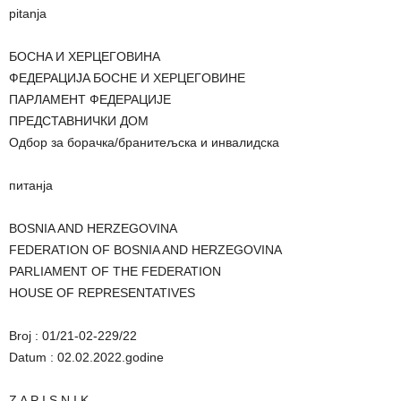
pitanja
ƂOCHA И XEPЦEГOBИHA
ФEДEPAЦИJA ƂOCHE И XEPЦEГOBИHE
ПAPЛAMEHT ФEДEPAЦИJE
ПРEДСTAВНИЧКИ ДOM
Одбор за борачка/бранитељска и инвалидска
питанја
BOSNIA AND HERZEGOVINA
FEDERATION OF BOSNIA AND HERZEGOVINA
PARLIAMENT OF THE FEDERATION
HOUSE OF REPRESENTATIVES
Broj : 01/21-02-229/22
Datum : 02.02.2022.godine
Z A P I S N I K