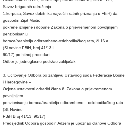
Savez brigadnih udruženja
1.korpusa; Savez dobitnika najvećih ratnih priznanja u FBiH) da
gospodin Zijat Mušić
pokrene izmjene i dopune Zakona o prijevremenom povoljnijem
penzionisanju
boraca/branitelja odbrambeno-oslobodilačkog rata, čl.16.a
(Sl.novine FBiH, broj 41/13 i
90/17) po hitnoj proceduri.
Odbor je jednoglasno podržao zaključak.
3. Očitovanje Odbora po zahtjevu Ustavnog suda Federacije Bosne
i Hercegovine –
Ocjena ustavnosti odredbi člana 8. Zakona o prijevremenom
povoljnijem
penzionisanju boraca/branitelja odbrambeno – oslobodilačkog rata
(Sl. Novine
FBiH Broj 41/13, 90/17)
Predsjednik Odbora gospodin Adžem je upoznao članove Odbora