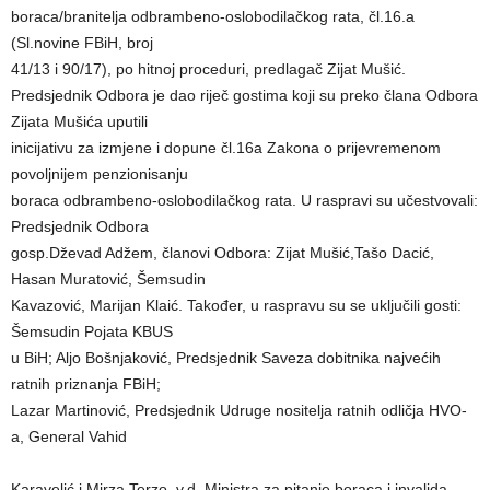
boraca/branitelja odbrambeno-oslobodilačkog rata, čl.16.a
(Sl.novine FBiH, broj
41/13 i 90/17), po hitnoj proceduri, predlagač Zijat Mušić.
Predsjednik Odbora je dao riječ gostima koji su preko člana Odbora
Zijata Mušića uputili
inicijativu za izmjene i dopune čl.16a Zakona o prijevremenom
povoljnijem penzionisanju
boraca odbrambeno-oslobodilačkog rata. U raspravi su učestvovali:
Predsjednik Odbora
gosp.Dževad Adžem, članovi Odbora: Zijat Mušić,Tašo Dacić,
Hasan Muratović, Šemsudin
Kavazović, Marijan Klaić. Također, u raspravu su se uključili gosti:
Šemsudin Pojata KBUS
u BiH; Aljo Bošnjaković, Predsjednik Saveza dobitnika najvećih
ratnih priznanja FBiH;
Lazar Martinović, Predsjednik Udruge nositelja ratnih odličja HVO-
a, General Vahid
Karavelić i Mirza Terzo, v.d. Ministra za pitanje boraca i invalida