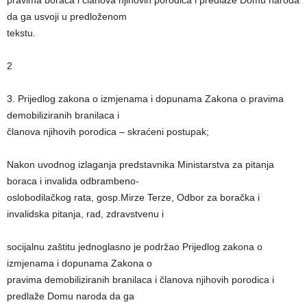
pravima boraca i članova njihovih porodica i predlaže Domu naroda
da ga usvoji u predloženom
tekstu.
2
3. Prijedlog zakona o izmjenama i dopunama Zakona o pravima
demobiliziranih branilaca i
članova njihovih porodica – skraćeni postupak;
Nakon uvodnog izlaganja predstavnika Ministarstva za pitanja
boraca i invalida odbrambeno-
oslobodilačkog rata, gosp.Mirze Terze, Odbor za boračka i
invalidska pitanja, rad, zdravstvenu i
socijalnu zaštitu jednoglasno je podržao Prijedlog zakona o
izmjenama i dopunama Zakona o
pravima demobiliziranih branilaca i članova njihovih porodica i
predlaže Domu naroda da ga