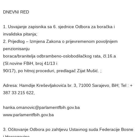
DNEVNI RED
1. Usvajanje zapisnika sa 6. sjednice Odbora za boračka i
invalidska pitanja;
2. Prijedlog – Izmjena Zakona o prijevremenom povoljnijem
penzionisanju
boraca/branitelja odbrambeno-oslobodilačkog rata, čl.16.a
(Sl.novine FBiH, broj 41/13 i
90/17), po hitnoj proceduri, predlagač Zijat Mušić. ;
Adresa: Hamdije Kreševljakovića br. 3, 71000 Sarajevo, BiH; Tel : +
387 33 215 622,
hanka.omanovic@parlamentfbih.gov.ba
www.parlamentfbih.gov.ba
3. Očitovanje Odbora po zahtjevu Ustavnog suda Federacije Bosne
i Hercegovine –