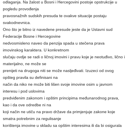
odlaganja. Na žalost u Bosni i Hercegovini postoje opstrukcije u
pogledu provođenja
pravosnažnih sudskih presuda te ovakve situacije postaju
svakodnevnica.
Ono što je bitno iz navedene presude jeste da je Ustavni sud
Federacije Bosne i Hercegovine
nedvosmisleno naveo da penzija spada u stečena prava
imovinskog karaktera. U konkretnom
slučaju ovdje se radi o ličnoj imovini i pravu koje je neotuđivo, lično i
materijalno, ne može se
prenijeti na drugoga niti se može nasljeđivati. Izuzeci od ovog
opšteg pravila su definisani na
način da niko ne može biti lišen svoje imovine osim u javnom
interesu i pod uslovima
predviđenim zakonom i opštim principima međunarodnog prava,
kao i da ove odredbe ni na
koji način ne utiču na pravo države da primjenjuje zakone koje
smatra potrebnim za regulisanje
korištenja imovine u skladu sa opštim interesima ili da bi osigurala