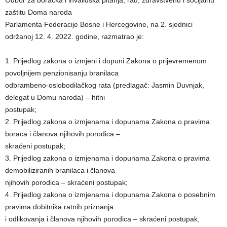
Odbor za boračka i invalidska pitanja, rad, zdravstvenu i socijalnu
zaštitu Doma naroda
Parlamenta Federacije Bosne i Hercegovine, na 2. sjednici
održanoj 12. 4. 2022. godine, razmatrao je:
1. Prijedlog zakona o izmjeni i dopuni Zakona o prijevremenom
povoljnijem penzionisanju branilaca
odbrambeno-oslobodilačkog rata (predlagač: Jasmin Duvnjak,
delegat u Domu naroda) – hitni
postupak;
2. Prijedlog zakona o izmjenama i dopunama Zakona o pravima
boraca i članova njihovih porodica –
skraćeni postupak;
3. Prijedlog zakona o izmjenama i dopunama Zakona o pravima
demobiliziranih branilaca i članova
njihovih porodica – skraćeni postupak;
4. Prijedlog zakona o izmjenama i dopunama Zakona o posebnim
pravima dobitnika ratnih priznanja
i odlikovanja i članova njihovih porodica – skraćeni postupak,