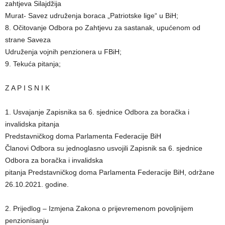
zahtjeva Silajdžija
Murat- Savez udruženja boraca „Patriotske lige“ u BiH;
8. Očitovanje Odbora po Zahtjevu za sastanak, upućenom od
strane Saveza
Udruženja vojnih penzionera u FBiH;
9. Tekuća pitanja;
Z A P I S N I K
1. Usvajanje Zapisnika sa 6. sjednice Odbora za boračka i
invalidska pitanja
Predstavničkog doma Parlamenta Federacije BiH
Članovi Odbora su jednoglasno usvojili Zapisnik sa 6. sjednice
Odbora za boračka i invalidska
pitanja Predstavničkog doma Parlamenta Federacije BiH, održane
26.10.2021. godine.
2. Prijedlog – Izmjena Zakona o prijevremenom povoljnijem
penzionisanju