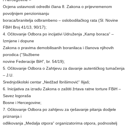
Ocjena ustavnosti odredbi člana 8. Zakona o prijevremenom
povoljnijem penzionisanju
boraca/branitelja odbrambeno – oslobodilačkog rata (Sl. Novine
FBiH Broj 41/13, 90/17);
4. Očitovanje Odbora po incijativi Udruženja „Kamp boraca“ –
Izmjene i dopune
Zakona o pravima demobilisanih boranilaca i članova njihovih
porodica (“Službene
novine Federacije BiH”, br. 54/19);
5. Očitovanje Odbora o Zahtjevu za davanje autentičkog tumačenja
– J.U.
Srednjoškolski centar „Nedžad Ibrišimović“ Ilijaš;
6. Inicijativa za izradu Zakona o zaštiti žrtava ratne torture FBiH –
Savez logoraša
Bosne i Hercegovine;
7. Očitovanje Odbora po zahtjevu za rješavanje pitanja dodjele
priznanja i
odlikovanja „Medalja otpora“ organizatorima otpora, podnositelj