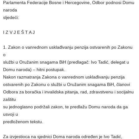
Parlamenta Federacije Bosne i Hercegovine, Odbor podnosi Domu
naroda
sljedeći:
I Z V J E Š T A J
1. Zakon o vanrednom usklađivanju penzija ostvarenih po Zakonu
o
službi u Oružanim snagama BiH (predlagač: Ivo Tadić, delegat u
Domu naroda) – hitni postupak.
Nakon razmatranja Zakona o vanrednom usklađivanju penzija
ostvarenih po Zakonu o službi u Oružanim snagama BiH, članovi
Odbora za boračka i invalidska pitanja, rad, zdravstvenu i socijalnu
zaštitu
su jednoglasno podržali zakon, te predlažu Domu naroda da ga
usvoji u
predloženom tekstu.
Za izvjestioca na sjednici Doma naroda određen je Ivo Tadić,