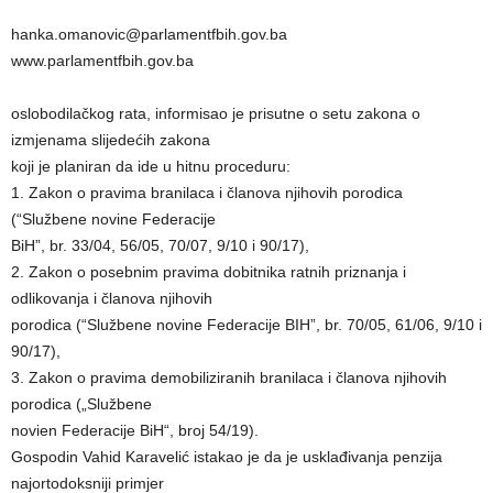
hanka.omanovic@parlamentfbih.gov.ba
www.parlamentfbih.gov.ba
oslobodilačkog rata, informisao je prisutne o setu zakona o
izmjenama slijedećih zakona
koji je planiran da ide u hitnu proceduru:
1. Zakon o pravima branilaca i članova njihovih porodica
(“Službene novine Federacije
BiH”, br. 33/04, 56/05, 70/07, 9/10 i 90/17),
2. Zakon o posebnim pravima dobitnika ratnih priznanja i
odlikovanja i članova njihovih
porodica (“Službene novine Federacije BIH”, br. 70/05, 61/06, 9/10 i
90/17),
3. Zakon o pravima demobiliziranih branilaca i članova njihovih
porodica („Službene
novien Federacije BiH“, broj 54/19).
Gospodin Vahid Karavelić istakao je da je usklađivanja penzija
najortodoksniji primjer