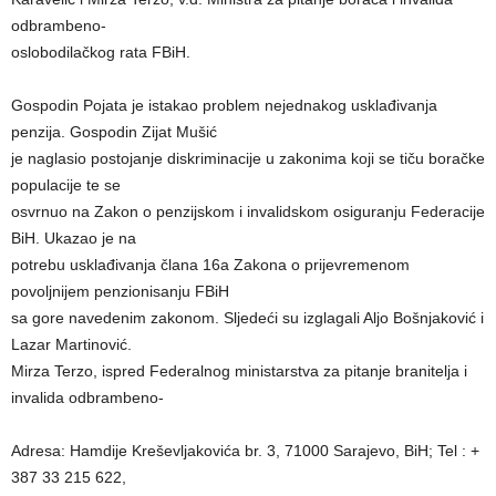
odbrambeno-
oslobodilačkog rata FBiH.
Gospodin Pojata je istakao problem nejednakog usklađivanja
penzija. Gospodin Zijat Mušić
je naglasio postojanje diskriminacije u zakonima koji se tiču boračke
populacije te se
osvrnuo na Zakon o penzijskom i invalidskom osiguranju Federacije
BiH. Ukazao je na
potrebu usklađivanja člana 16a Zakona o prijevremenom
povoljnijem penzionisanju FBiH
sa gore navedenim zakonom. Sljedeći su izglagali Aljo Bošnjaković i
Lazar Martinović.
Mirza Terzo, ispred Federalnog ministarstva za pitanje branitelja i
invalida odbrambeno-
Adresa: Hamdije Kreševljakovića br. 3, 71000 Sarajevo, BiH; Tel : +
387 33 215 622,