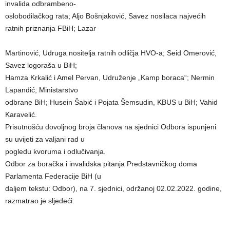
invalida odbrambeno-
oslobodilačkog rata; Aljo Bošnjaković, Savez nosilaca najvećih
ratnih priznanja FBiH; Lazar
Martinović, Udruga nositelja ratnih odličja HVO-a; Seid Omerović,
Savez logoraša u BiH;
Hamza Krkalić i Amel Pervan, Udruženje „Kamp boraca“; Nermin
Lapandić, Ministarstvo
odbrane BiH; Husein Šabić i Pojata Šemsudin, KBUS u BiH; Vahid
Karavelić.
Prisutnošću dovoljnog broja članova na sjednici Odbora ispunjeni
su uvijeti za valjani rad u
pogledu kvoruma i odlučivanja.
Odbor za boračka i invalidska pitanja Predstavničkog doma
Parlamenta Federacije BiH (u
daljem tekstu: Odbor), na 7. sjednici, održanoj 02.02.2022. godine,
razmatrao je sljedeći: