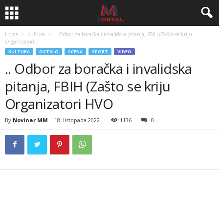
Home
Kultura
.. Odbor za boračka i invalidska pitanja, FBIH (Zašto se kriju
Organizatori...
KULTURA
OSTALO
SCENA
SPORT
VIDEO
.. Odbor za boračka i invalidska
pitanja, FBIH (Zašto se kriju
Organizatori HVO
By
Novinar MM
-
18. listopada 2022.
1136
0