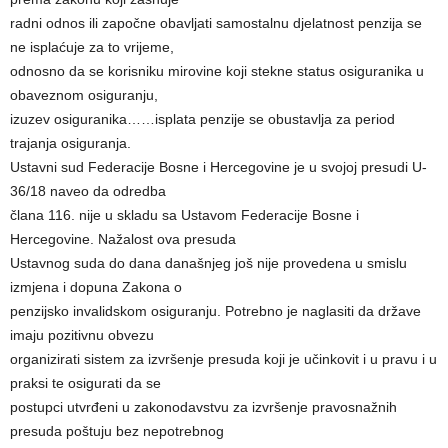
radni odnos ili započne obavljati samostalnu djelatnost penzija se
ne isplaćuje za to vrijeme,
odnosno da se korisniku mirovine koji stekne status osiguranika u
obaveznom osiguranju,
izuzev osiguranika……isplata penzije se obustavlja za period
trajanja osiguranja.
Ustavni sud Federacije Bosne i Hercegovine je u svojoj presudi U-
36/18 naveo da odredba
člana 116. nije u skladu sa Ustavom Federacije Bosne i
Hercegovine. Nažalost ova presuda
Ustavnog suda do dana današnjeg još nije provedena u smislu
izmjena i dopuna Zakona o
penzijsko invalidskom osiguranju. Potrebno je naglasiti da države
imaju pozitivnu obvezu
organizirati sistem za izvršenje presuda koji je učinkovit i u pravu i u
praksi te osigurati da se
postupci utvrđeni u zakonodavstvu za izvršenje pravosnažnih
presuda poštuju bez nepotrebnog