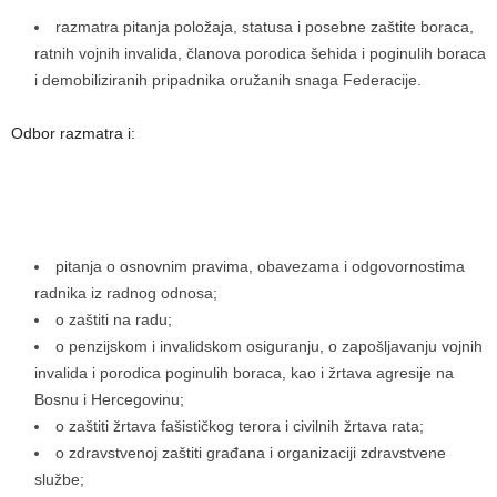
razmatra pitanja položaja, statusa i posebne zaštite boraca,
ratnih vojnih invalida, članova porodica šehida i poginulih boraca
i demobiliziranih pripadnika oružanih snaga Federacije.
Odbor razmatra i:
pitanja o osnovnim pravima, obavezama i odgovornostima
radnika iz radnog odnosa;
o zaštiti na radu;
o penzijskom i invalidskom osiguranju, o zapošljavanju vojnih
invalida i porodica poginulih boraca, kao i žrtava agresije na
Bosnu i Hercegovinu;
o zaštiti žrtava fašističkog terora i civilnih žrtava rata;
o zdravstvenoj zaštiti građana i organizaciji zdravstvene
službe;