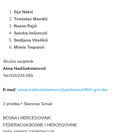
Ilija Nakić
Tomislav Mandić
Rasim Pajić
Sandra Imširović
Smiljana Viteškić
Mirela Trepanić
Stručni savjetnik
Alma Hadžiahmetović
Tel:033/226-065
E-mail:
alma.hadziahmetovic@
parlamentfbih.gov.ba
2
privitka
• Skenirao Gmail
BOSNA I HERCEGOVINA
FEDERACIJA BOSNE I HERCEGOVINE