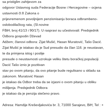
sa pristiglim zahtjevom za
odgovor Ustavnog suda Federacije Bosne i Hercegovine – ocjena
ustavnosti čl.8 Zakona o
prijevremenom povoljnijem penzionisanju boraca odbrambeno-
oslobodilačkog rata, (Sl.novine
FBiH, broj 41/13 i 90/17). U raspravi su učestvovali: Predsjednik
Odbora gospodin Dževad
Adžem; članovi odbora: Zijat Mušić, Hasan Muratović, Tašo Dacić.
Zijat Mušić je istakao da je Sud presudio da član 116. je neustavan,
te da primjena istog i poslije
presude o neustavnosti uzrokuje veliku štetu boračkoj populaciji.
Dacić Tašo iznio je pozitivan
stav po ovom pitanju, da ovo pitanje bude regulisano u skladu sa
zakonom. Muratović Hasan
je istakao da Odbor treba da se izjasni o ovom pitanju u obliku
mišljenja. Predsjednik Odbora
je istakao da je penzija stečeno pravo.
Adresa: Hamdije Kreševljakovića br. 3, 71000 Sarajevo, BiH; Tel : +