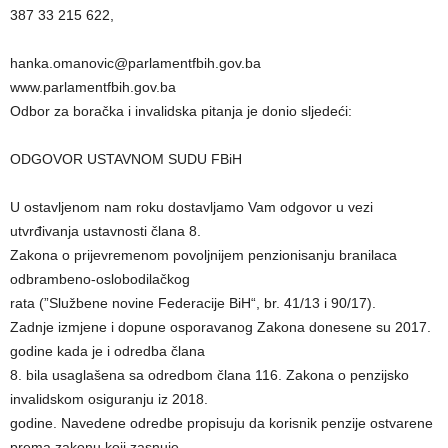
387 33 215 622,
hanka.omanovic@parlamentfbih.gov.ba
www.parlamentfbih.gov.ba
Odbor za boračka i invalidska pitanja je donio sljedeći:
ODGOVOR USTAVNOM SUDU FBiH
U ostavljenom nam roku dostavljamo Vam odgovor u vezi
utvrđivanja ustavnosti člana 8.
Zakona o prijevremenom povoljnijem penzionisanju branilaca
odbrambeno-oslobodilačkog
rata (”Službene novine Federacije BiH“, br. 41/13 i 90/17).
Zadnje izmjene i dopune osporavanog Zakona donesene su 2017.
godine kada je i odredba člana
8. bila usaglašena sa odredbom člana 116. Zakona o penzijsko
invalidskom osiguranju iz 2018.
godine. Navedene odredbe propisuju da korisnik penzije ostvarene
prema zakonu koji zasnuje