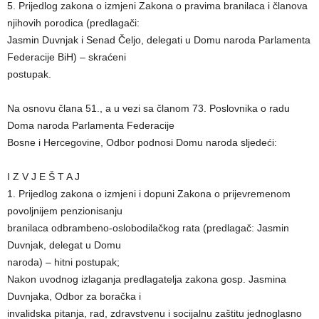
5. Prijedlog zakona o izmjeni Zakona o pravima branilaca i članova
njihovih porodica (predlagači:
Jasmin Duvnjak i Senad Čeljo, delegati u Domu naroda Parlamenta
Federacije BiH) – skraćeni
postupak.
Na osnovu člana 51., a u vezi sa članom 73. Poslovnika o radu
Doma naroda Parlamenta Federacije
Bosne i Hercegovine, Odbor podnosi Domu naroda sljedeći:
I Z V J E Š T A J
1. Prijedlog zakona o izmjeni i dopuni Zakona o prijevremenom
povoljnijem penzionisanju
branilaca odbrambeno-oslobodilačkog rata (predlagač: Jasmin
Duvnjak, delegat u Domu
naroda) – hitni postupak;
Nakon uvodnog izlaganja predlagatelja zakona gosp. Jasmina
Duvnjaka, Odbor za boračka i
invalidska pitanja, rad, zdravstvenu i socijalnu zaštitu jednoglasno