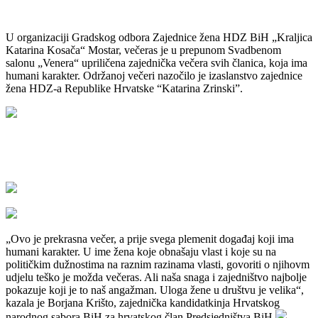
U organizaciji Gradskog odbora Zajednice žena HDZ BiH „Kraljica
Katarina Kosača“ Mostar, večeras je u prepunom Svadbenom
salonu „Venera“ upriličena zajednička večera svih članica, koja ima
humani karakter. Održanoj večeri nazočilo je izaslanstvo zajednice
žena HDZ-a Republike Hrvatske “Katarina Zrinski”.
„Ovo je prekrasna večer, a prije svega plemenit događaj koji ima
humani karakter. U ime žena koje obnašaju vlast i koje su na
političkim dužnostima na raznim razinama vlasti, govoriti o njihovm
udjelu teško je možda večeras. Ali naša snaga i zajedništvo najbolje
pokazuje koji je to naš angažman. Uloga žene u društvu je velika“,
kazala je Borjana Krišto, zajednička kandidatkinja Hrvatskog
narodnog sabora BiH za hrvatskog član Predsjedništva BiH.