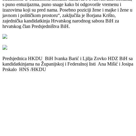
s puno entuzijazma, puno snage kako bi odgovorile vremenu i
izazovima koji su pred nama. Posebno poziciji žene i majke i žene u
javnom i političkom prostoru“, zaključila je Borjana Krišto,
zajednička kandidatkinja Hrvatskog narodnog sabora BiH za
hrvatskog član Predsjedništva BiH.
Predsjednica HKDU BiH Ivanka Barić i Ljilja Zovko HDZ BiH sa
kandidatkinjama na Županijskoj i Federalnoj listi Ana Mišić i Josipa
Prskalo HNS /HKDU