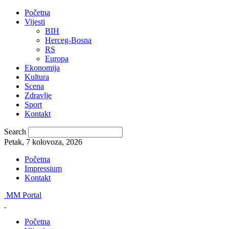
Početna
Vijesti
BIH
Herceg-Bosna
RS
Europa
Ekonomija
Kultura
Scena
Zdravlje
Sport
Kontakt
Search
Petak, 7 kolovoza, 2026
Početna
Impressium
Kontakt
MM Portal
Početna