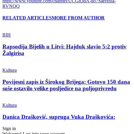
https://www.youtube.com/channel/UCGh3dA-uo7SaeHhla-
RVNQQ
RELATED ARTICLES
MORE FROM AUTHOR
BIH
Rapsodija Bijelih u Litvi: Hajduk slavio 5:2 protiv
Žalgirisa
Kultura
Povijesni zapis iz Širokog Brijega: Gotovo 150 dana
suše ostavilo velike posljedice na poljoprivredu
Kultura
Danica Drašković, supruga Vuka Draškovića:
Sign in
Welcome! Log into your account