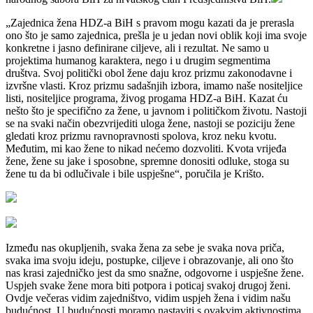
„Zajednica žena HDZ-a BiH s pravom mogu kazati da je prerasla
ono što je samo zajednica, prešla je u jedan novi oblik koji ima svoje
konkretne i jasno definirane ciljeve, ali i rezultat. Ne samo u
projektima humanog karaktera, nego i u drugim segmentima
društva. Svoj politički obol žene daju kroz prizmu zakonodavne i
izvršne vlasti. Kroz prizmu sadašnjih izbora, imamo naše nositeljice
listi, nositeljice programa, živog progama HDZ-a BiH. Kazat ću
nešto što je specifično za žene, u javnom i političkom životu. Nastoji
se na svaki način obezvrijediti uloga žene, nastoji se poziciju žene
gledati kroz prizmu ravnopravnosti spolova, kroz neku kvotu.
Međutim, mi kao žene to nikad nećemo dozvoliti. Kvota vrijeđa
žene, žene su jake i sposobne, spremne donositi odluke, stoga su
žene tu da bi odlučivale i bile uspješne“, poručila je Krišto.
Između nas okupljenih, svaka žena za sebe je svaka nova priča,
svaka ima svoju ideju, postupke, ciljeve i obrazovanje, ali ono što
nas krasi zajedničko jest da smo snažne, odgovorne i uspješne žene.
Uspjeh svake žene mora biti potpora i poticaj svakoj drugoj ženi.
Ovdje večeras vidim zajedništvo, vidim uspjeh žena i vidim našu
budućnost. U budućnosti moramo nastaviti s ovakvim aktivnostima,