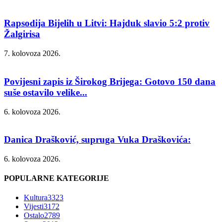
Rapsodija Bijelih u Litvi: Hajduk slavio 5:2 protiv
Žalgirisa
7. kolovoza 2026.
Povijesni zapis iz Širokog Brijega: Gotovo 150 dana
suše ostavilo velike...
6. kolovoza 2026.
Danica Drašković, supruga Vuka Draškovića:
6. kolovoza 2026.
POPULARNE KATEGORIJE
Kultura
3323
Vijesti
3172
Ostalo
2789