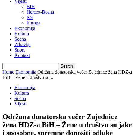
Vijesti
BIH
Herceg-Bosna
RS
Europa
Ekonomija
Kultura
Scena
Zdravlje
Sport
Kontakt
Home
Ekonomija
Održana donatorska večer Zajednice žena HDZ-a
BiH – Žene u društvu su...
Ekonomija
Kultura
Scena
Vijesti
Održana donatorska večer Zajednice
žena HDZ-a BiH – Žene u društvu su jake
i sposobne, spremne donositi odluke